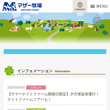
マザー牧場
営業時間
インフォメーション
料金
交通アクセス
サービスガイド
牧場で何ができる？
インフォメーション
Information
場内マップ
2026/08/08
お知らせ
おすすめコース
【サマーナイトファーム開催日限定】夕方便追加運行！
ナイトファームツアーも！
団体プラン