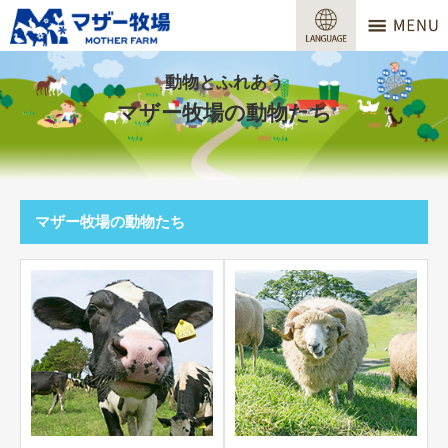
マザー牧場
営業時間
動物とふれあう
マザー牧場の動物たち
料金
交通アクセス
サービスガイド
マザー牧場の動物たち
牧場で何ができる？
場内マップ
おすすめコース
団体プラン