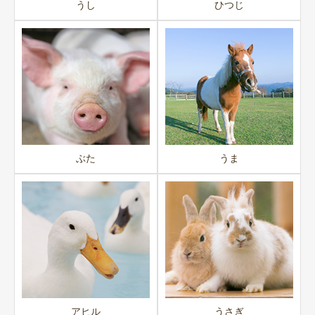
うし
採用情報
ひつじ
閉じる
ぶた
うま
アヒル
うさぎ