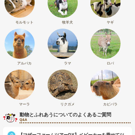
モルモット
牧羊犬
ヤギ
アルパカ
ラマ
ロバ
マーラ
リクガメ
カピバラ
動物とふれあうについてのよくあるご質問
Q&A
【マザーファームツアーDX】ベビーカーを乗せてツ
Ｑ