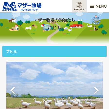
マザー牧場
営業時間
マザー牧場の動物たち
アヒル
料金
交通アクセス
アヒル
サービスガイド
牧場で何ができる？
場内マップ
おすすめコース
団体プラン