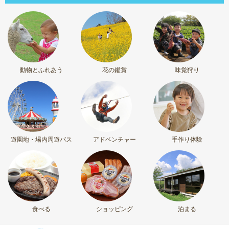
動物とふれあう
花の鑑賞
味覚狩り
遊園地・場内周遊バス
アドベンチャー
手作り体験
食べる
ショッピング
泊まる