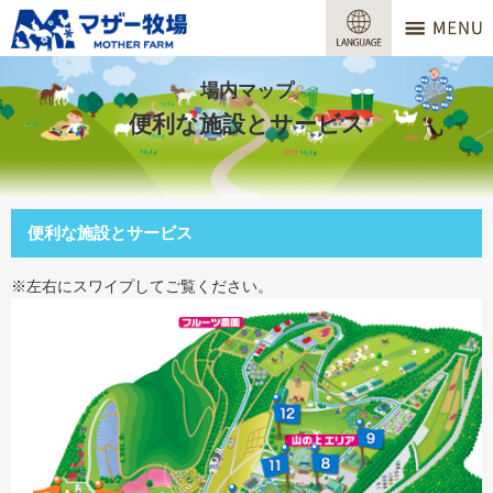
マザー牧場
営業時間
場内マップ
便利な施設とサービス
料金
交通アクセス
便利な施設とサービス
サービスガイド
※左右にスワイプしてご覧ください。
牧場で何ができる？
場内マップ
おすすめコース
団体プラン