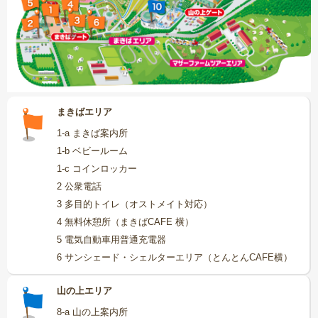
採用情報
閉じる
まきばエリア
1-a まきば案内所
1-b ベビールーム
1-c コインロッカー
2 公衆電話
3 多目的トイレ（オストメイト対応）
4 無料休憩所（まきばCAFE 横）
5 電気自動車用普通充電器
6 サンシェード・シェルターエリア（とんとんCAFE横）
山の上エリア
8-a 山の上案内所