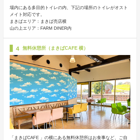
場内にある多目的トイレの内、下記の場所のトイレがオスト
メイト対応です。
まきばエリア：まきば売店横
山の上エリア：FARM DINER内
4
無料休憩所（まきばCAFE 横）
「まきばCAFE 」の横にある無料休憩所はお食事など、ご自