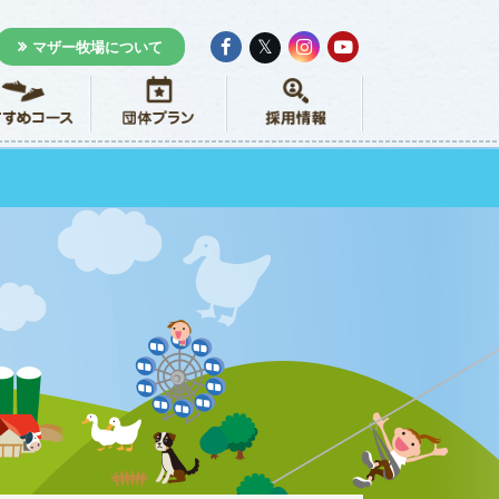
𝕏
マザー牧場について