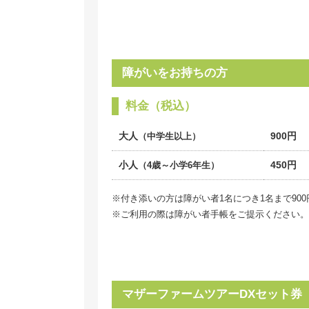
障がいをお持ちの方
料金（税込）
大人
900円
（中学生以上）
小人
450円
（4歳～小学6年生）
※付き添いの方は障がい者1名につき1名まで900
※ご利用の際は障がい者手帳をご提示ください。
マザーファームツアーDXセット券