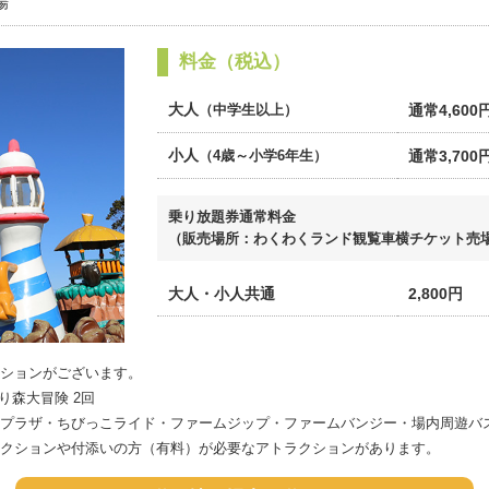
場
料金（税込）
大人
通常4,600
（中学生以上）
小人
通常3,700
（4歳～小学6年生）
乗り放題券通常料金
（販売場所：わくわくランド観覧車横チケット売
大人・小人共通
2,800円
ションがございます。
り森大冒険 2回
プラザ・ちびっこライド・ファームジップ・ファームバンジー・場内周遊バ
クションや付添いの方（有料）が必要なアトラクションがあります。