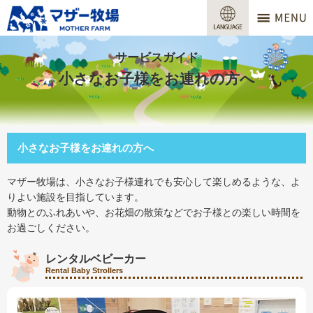
マザー牧場
営業時間
サービスガイド
小さなお子様をお連れの方へ
料金
交通アクセス
小さなお子様をお連れの方へ
サービスガイド
マザー牧場は、小さなお子様連れでも安心して楽しめるような、よ
牧場で何ができる？
りよい施設を目指しています。
動物とのふれあいや、お花畑の散策などでお子様との楽しい時間を
場内マップ
お過ごしください。
おすすめコース
レンタルベビーカー
Rental Baby Strollers
団体プラン