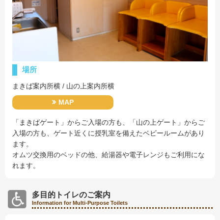
場所
まきば案内所横 / 山の上案内所横
MAP
「まきばゲート」からご入場の方も、「山の上ゲート」からご
入場の方も、ゲート近くに授乳室を備えたベビールームがあり
ます。
オムツ交換用のベッドの他、給湯器や電子レンジもご利用にな
れます。
多目的トイレのご案内
Information for Multi-Purpose Toilets