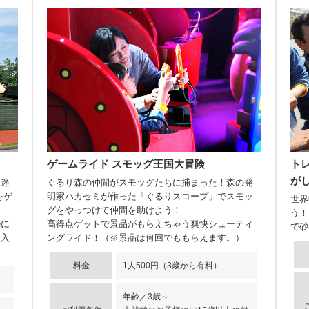
ゲームライド スモッグ王国大冒険
ト
がし
大迷
ぐるり森の仲間がスモッグたちに捕まった！森の発
をゲ
明家ハカセミが作った「ぐるりスコープ」でスモッ
世界
グをやっつけて仲間を助けよう！
う！
ルに
高得点ゲットで景品がもらえちゃう爽快シューティ
で砂
に入
ングライド！（※景品は何回でももらえます。）
料金
1人500円（3歳から有料）
年齢／3歳～