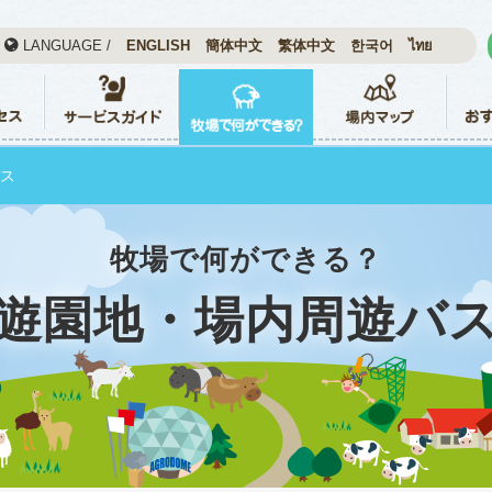
LANGUAGE /
ENGLISH
簡体中文
繁体中文
한국어
ไทย
バス
牧場で何ができる？
遊園地・場内周遊バ