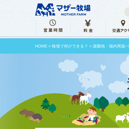
HOME
>
牧場で何ができる？
> 遊園地・場内周遊