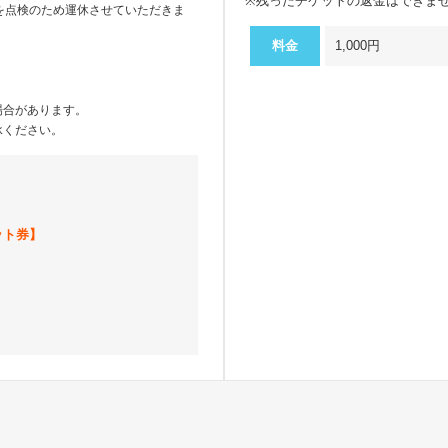
※残ったチケットの返金はできま
ョンを点検のため運休させていただきま
料金
1,000円
場合があります。
承ください。
ット券】