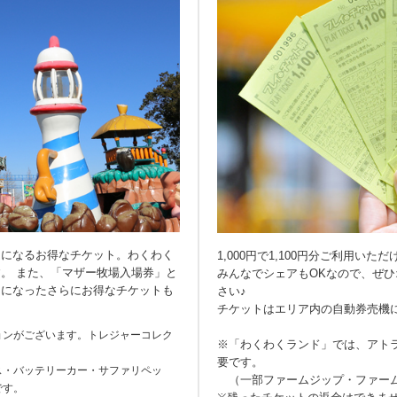
題になるお得なチケット。わくわく
1,000円で1,100円分ご利用い
。 また、「マザー牧場入場券」と
みんなでシェアもOKなので、ぜ
トになったさらにお得なチケットも
さい♪
チケットはエリア内の自動券売機
ョンがございます。トレジャーコレク
※「わくわくランド」では、アト
要です。
ス・バッテリーカー・サファリペッ
（一部ファームジップ・ファーム
です。