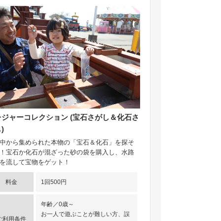
レジャーコレクション (宝石さがし＆化石さ
)
中から集められた本物の「宝石＆化石」を探そ
！宝石か化石が混ざった砂の袋を購入し、水路
を流して宝物をゲット！
料金
1回500円
年齢／0歳～
お一人で遊ぶことが難しい方、誤
ご利用条件