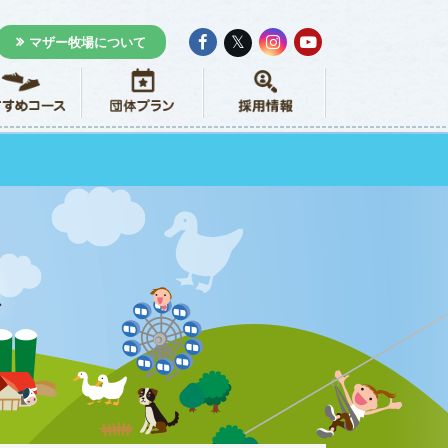
𝕏
マザー牧場について
ス