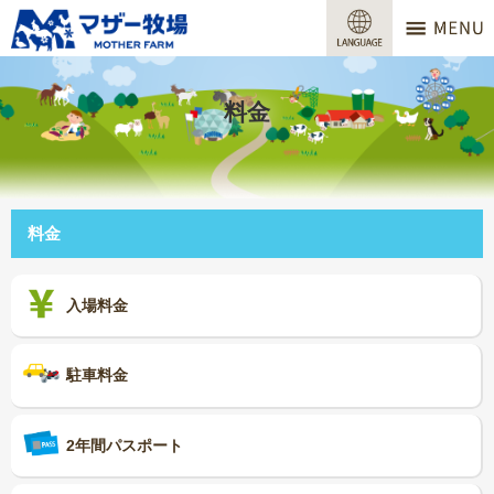
マザー牧場
営業時間
料金
料金
交通アクセス
料金
サービスガイド
牧場で何ができる？
入場料金
場内マップ
駐車料金
おすすめコース
2年間パスポート
団体プラン