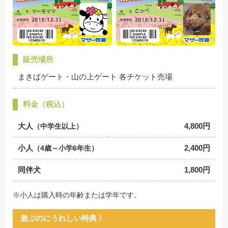
販売場所
まきばゲート・山の上ゲート 各チケット売場
料金（税込）
大人
4,800円
（中学生以上）
小人
2,400円
（4歳～小学6年生）
同伴犬
1,800円
※小人は購入時の年齢または学年です。
遊ぶのにうれしい特典！