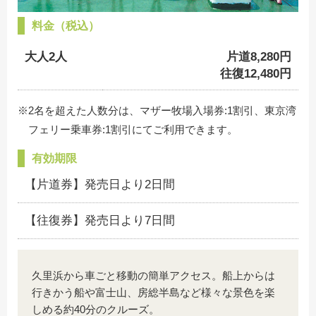
料金（税込）
大人2人
片道8,280円
往復12,480円
※2名を超えた人数分は、マザー牧場入場券:1割引、東京湾
フェリー乗車券:1割引にてご利用できます。
有効期限
【片道券】発売日より2日間
【往復券】発売日より7日間
久里浜から車ごと移動の簡単アクセス。船上からは
行きかう船や富士山、房総半島など様々な景色を楽
しめる約40分のクルーズ。