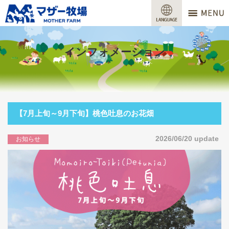
マザー牧場
営業時間
インフォメーション
料金
交通アクセス
サービスガイド
【7月上旬～9月下旬】桃色吐息のお花畑
牧場で何ができる？
2026/06/20 update
お知らせ
場内マップ
おすすめコース
団体プラン