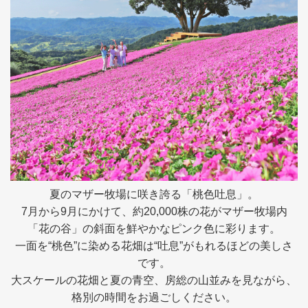
採用情報
閉じる
夏のマザー牧場に咲き誇る「桃色吐息」。
7月から9月にかけて、約20,000株の花がマザー牧場内
「花の谷」の斜面を鮮やかなピンク色に彩ります。
一面を“桃色”に染める花畑は“吐息”がもれるほどの美しさ
です。
大スケールの花畑と夏の青空、房総の山並みを見ながら、
格別の時間をお過ごしください。