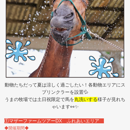
動物たちだって夏は涼しく過ごしたい！各動物エリアにス
プリンクラーを設置💦
うまの牧場では土日祝限定で馬を
丸洗いする
様子が見れち
ゃいます👀✨
①マザーファームツアーDX ふれあいエリア
◆開催期間◆