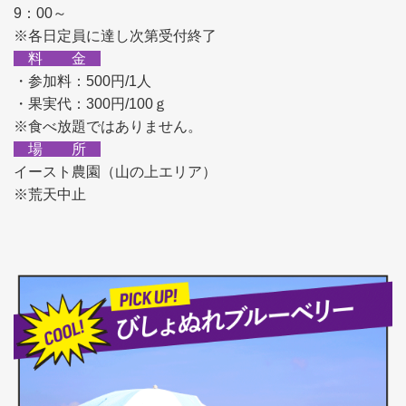
9：00～
※各日定員に達し次第受付終了
料 金
・参加料：500円/1人
・果実代：300円/100ｇ
※食べ放題ではありません。
場 所
イースト農園（山の上エリア）
※荒天中止