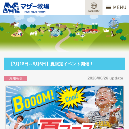
マザー牧場
営業時間
インフォメーション
料金
交通アクセス
サービスガイド
【7月18日～9月6日】夏限定イベント開催！
牧場で何ができる？
2026/06/26 update
お知らせ
場内マップ
おすすめコース
団体プラン