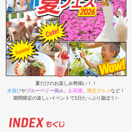
採用情報
閉じる
夏だけのお楽しみ勢揃い！！
水遊び
や
ブルーベリー摘み
、
お花畑
、
限定グルメ
など！
期間限定の楽しいイベントで1日たっぷり遊ぼう✨