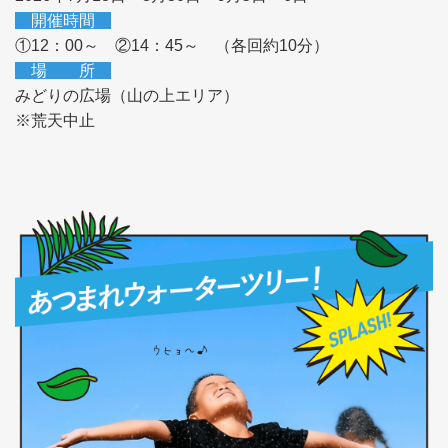
開催時間
①12：00～ ②14：45～ （各回約10分）
場 所
みどりの広場（山の上エリア）
※荒天中止