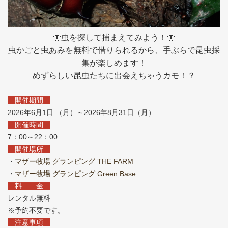
🦋虫を探して捕まえてみよう！🦋
虫かごと虫あみを無料で借りられるから、手ぶらで昆虫採
集が楽しめます！
めずらしい昆虫たちに出会えちゃうカモ！？
開催期間
2026年6月1日 （月）～2026年8月31日（月）
開催時間
7：00～22：00
開催場所
・
マザー牧場 グランピング THE FARM
・
マザー牧場 グランピング Green Base
料 金
レンタル無料
※予約不要です。
注意事項