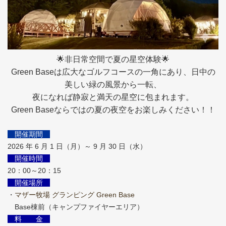
🌟非日常空間で夏の星空体験🌟
Green Baseは広大なゴルフコースの一角にあり、日中の
美しい緑の風景から一転、
夜になれば静寂と満天の星空に包まれます。
Green Baseならではの夏の夜空をお楽しみください！！
開催期間
2026 年 6 月 1 日（月）～ 9 月 30 日（水）
開催時間
20：00～20：15
開催場所
・
マザー牧場 グランピング Green Base
Base棟前（キャンプファイヤーエリア）
料 金