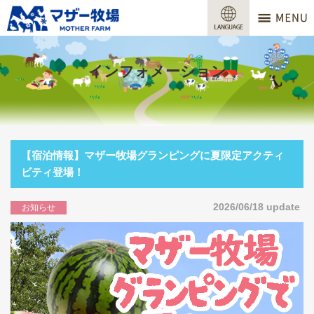
マザー牧場
営業時間
インフォメーション
料金
交通アクセス
サービスガイド
【宿泊情報】マザー牧場グランピングに夏限定アクティ
ビティ登場！
牧場で何ができる？
2026/06/18 update
お知らせ
場内マップ
おすすめコース
団体プラン