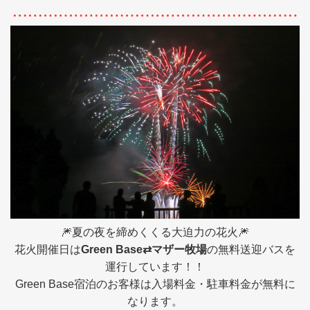
🎆夏の夜を締めくくる大迫力の花火🎆
花火開催日は
Green Base⇄マザー牧場
の無料送迎バスを
運行しています！！
Green Base宿泊のお客様は入場料金・駐車料金が無料に
なります。