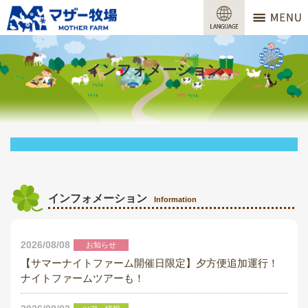
マザー牧場
営業時間
インフォメーション
料金
交通アクセス
サービスガイド
牧場で何ができる？
インフォメーション
Information
場内マップ
2026/08/08
お知らせ
おすすめコース
【サマーナイトファーム開催日限定】夕方便追加運行！
ナイトファームツアーも！
団体プラン