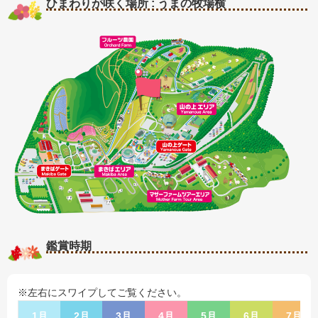
ひまわりが咲く場所 : うまの牧場横
鑑賞時期
※左右にスワイプしてご覧ください。
1月
2月
3月
4月
5月
6月
7月