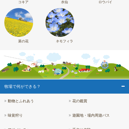
コキア
水仙
ロウバイ
菜の花
ネモフィラ
牧場で何ができる？
動物とふれあう
花の鑑賞
味覚狩り
遊園地・場内周遊バス