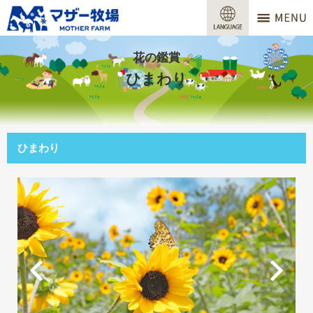
マザー牧場
営業時間
花の鑑賞
ひまわり
料金
交通アクセス
ひまわり
サービスガイド
牧場で何ができる？
場内マップ
おすすめコース
団体プラン