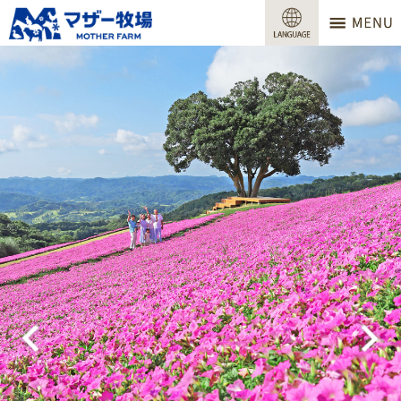
マザー牧場
営業時間
料金
交通アクセス
サービスガイド
牧場で何ができる？
場内マップ
おすすめコース
団体プラン