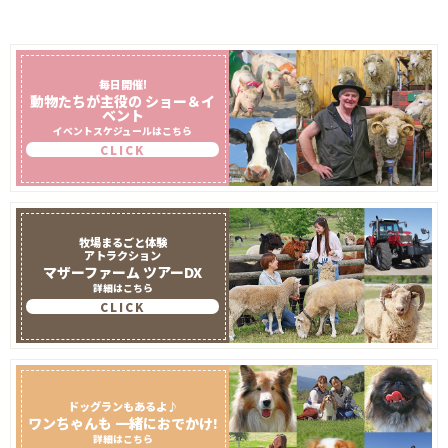
毎日開催!
動物たちが主役の
ショー＆イ
ベント
イベントスケジュールはこちら
CLICK
牧場まるごと体験
アトラクション
マザーファーム
ツアーDX
詳細はこちら
CLICK
ドッグランもあるよ♪
ワンちゃんも
一緒におでかけ!
詳細はこちら