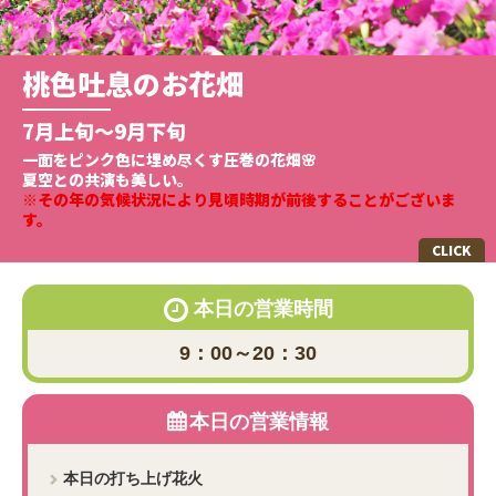
採用情報
閉じる
夏イベント
サマーナイトファーム2026
桃色吐息のお花畑
シンガポールフェスティバル
2026.7.18～2026.9.6
2026.7.18～2026.8.30
7月上旬～9月下旬
2026.4.21～2026.9.27
※イベントによって開催日
土日お盆限定
時は異なります。
8/9はシンガポールナショナルデー！打ち上げる花火が2倍！
一面をピンク色に埋め尽くす圧巻の花畑🌸
マザー牧場にマーライオンが！？
動物ふれあいイベントや牧場グルメ、打ち上げ花火！
夏空との共演も美しい。
シンガポールの魅力を楽しめる「シンガポールフェスティバル」
夏を楽しむ限定イベントが続々登場！
夏は夜までマザー牧場で遊ぼう✨
※その年の気候状況により見頃時期が前後することがございま
を開催！
水遊びや味覚狩り、動物ふれあい体験まで勢揃い✨
す。
本日の営業時間
9：00～20：30
本日の営業情報
本日の打ち上げ花火