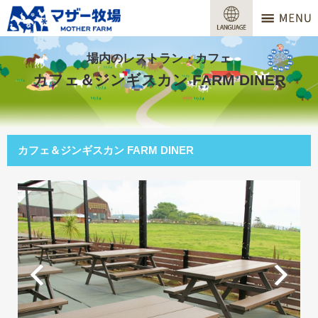
マザー牧場
営業時間
場内のレストラン・カフェ
カフェ＆ジンギスカン FARM DINER
料金
交通アクセス
カフェ＆ジンギスカン FARM DINER
サービスガイド
牧場で何ができる？
場内マップ
おすすめコース
団体プラン