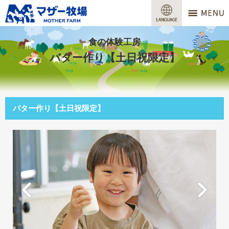
マザー牧場
営業時間
食の体験工房
バター作り【土日祝限定】
料金
交通アクセス
バター作り【土日祝限定】
サービスガイド
牧場で何ができる？
場内マップ
おすすめコース
団体プラン