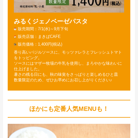
みるくジェノベーゼパスタ
販売期間
7/1(水)～9月下旬
販売店舗
まきばCAFE
販売価格
1,400円(税込)
香り高いバジルソースに、モッツァレラとフレッシュトマト
をトッピング。
ソースにはマザー牧場の牛乳を使用し、まろやかな味わいに
仕上げました。
暑さの残る日にも、秋の味覚をさっぱりと楽しめるひと皿
数量限定のため、ぜひお早めにお召し上がりください♪
ほかにも定番人気MENUも！