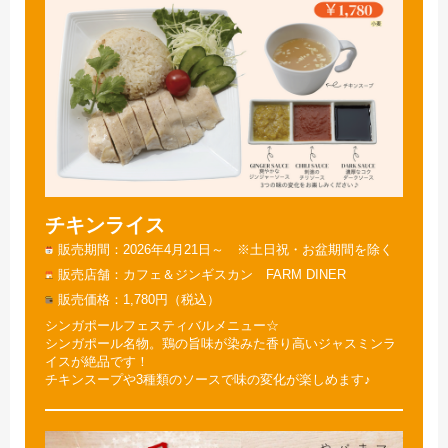
チキンライス
販売期間
2026年4月21日～ ※土日祝・お盆期間を除く
販売店舗
カフェ＆ジンギスカン FARM DINER
販売価格
1,780円（税込）
シンガポールフェスティバルメニュー☆
シンガポール名物。鶏の旨味が染みた香り高いジャスミンラ
イスが絶品です！
チキンスープや3種類のソースで味の変化が楽しめます♪