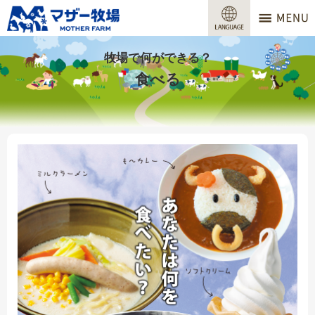
マザー牧場
営業時間
牧場で何ができる？
食べる
料金
交通アクセス
サービスガイド
牧場で何ができる？
場内マップ
おすすめコース
団体プラン