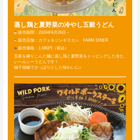
蒸し鶏と夏野菜の冷やし五穀うどん
販売期間
2026年6月26日～
販売店舗
カフェ＆ジンギスカン FARM DINER
販売価格
1,680円（税込）
五穀を練りこんだ麺に蒸し鶏と夏野菜をトッピングした冷た
いヘルシーうどんです！
柚子胡椒でさっぱりとした味わいに♪