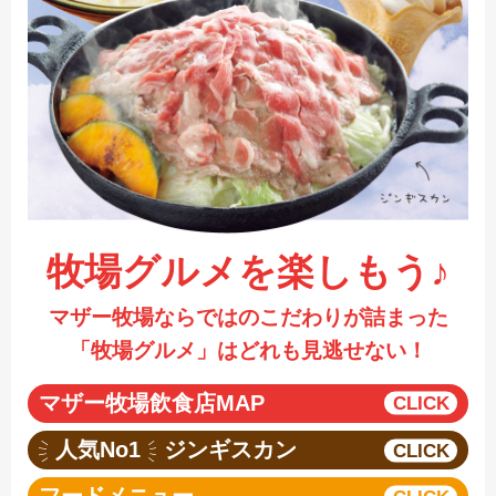
採用情報
閉じる
牧場グルメを楽しもう♪
マザー牧場ならではのこだわりが詰まった
「牧場グルメ」はどれも見逃せない！
マザー牧場飲食店MAP
人気No1
ジンギスカン