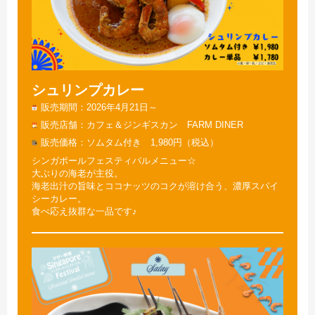
シュリンプカレー
販売期間
2026年4月21日～
販売店舗
カフェ＆ジンギスカン FARM DINER
販売価格
ソムタム付き 1,980円（税込）
シンガポールフェスティバルメニュー☆
大ぶりの海老が主役。
海老出汁の旨味とココナッツのコクが溶け合う、濃厚スパイ
シーカレー。
食べ応え抜群な一品です♪