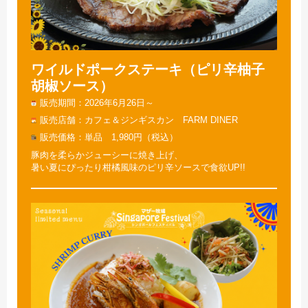
ワイルドポークステーキ（ピリ辛柚子
胡椒ソース）
販売期間
2026年6月26日～
販売店舗
カフェ＆ジンギスカン FARM DINER
販売価格
単品 1,980円（税込）
豚肉を柔らかジューシーに焼き上げ、
暑い夏にぴったり柑橘風味のピリ辛ソースで食欲UP!!