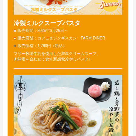
冷製ミルクスープパスタ
販売期間
2026年6月26日～
販売店舗
カフェ＆ジンギスカン FARM DINER
販売価格
1,780円（税込）
マザー牧場牛乳を使用した濃厚クリームスープ、
肉味噌を合わせて食す新感覚冷やしパスタ♪