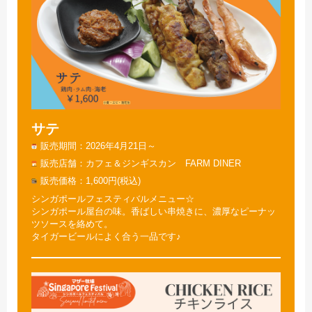
サテ
販売期間
2026年4月21日～
販売店舗
カフェ＆ジンギスカン FARM DINER
販売価格
1,600円(税込)
シンガポールフェスティバルメニュー☆
シンガポール屋台の味。香ばしい串焼きに、濃厚なピーナッ
ツソースを絡めて。
タイガービールによく合う一品です♪