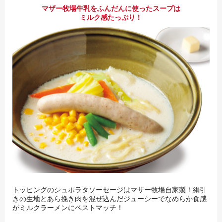
マザー牧場牛乳をふんだんに使ったスープは
ミルク感たっぷり！
トッピングのシュポラタソーセージはマザー牧場自家製！絹引
きの生地とあら挽き肉を混ぜ込んだジューシーでなめらか食感
がミルクラーメンにベストマッチ！