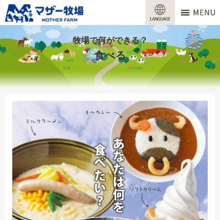
マザー牧場
営業時間
牧場で何ができる？
食べる
料金
交通アクセス
サービスガイド
牧場で何ができる？
場内マップ
おすすめコース
団体プラン