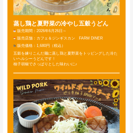
蒸し鶏と夏野菜の冷やし五穀うどん
販売期間
2026年6月26日～
販売店舗
カフェ＆ジンギスカン FARM DINER
販売価格
1,680円（税込）
五穀を練りこんだ麺に蒸し鶏と夏野菜をトッピングした冷た
いヘルシーうどんです！
柚子胡椒でさっぱりとした味わいに♪