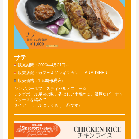
サテ
販売期間
2026年4月21日～
販売店舗
カフェ＆ジンギスカン FARM DINER
販売価格
1,600円(税込)
シンガポールフェスティバルメニュー☆
シンガポール屋台の味。香ばしい串焼きに、濃厚なピーナッ
ツソースを絡めて。
タイガービールによく合う一品です♪