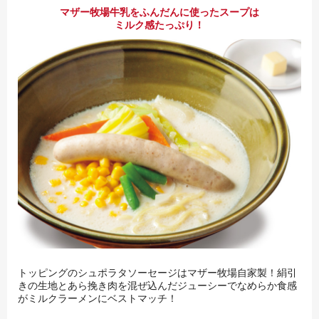
マザー牧場牛乳をふんだんに使ったスープは
ミルク感たっぷり！
トッピングのシュポラタソーセージはマザー牧場自家製！絹引
きの生地とあら挽き肉を混ぜ込んだジューシーでなめらか食感
がミルクラーメンにベストマッチ！