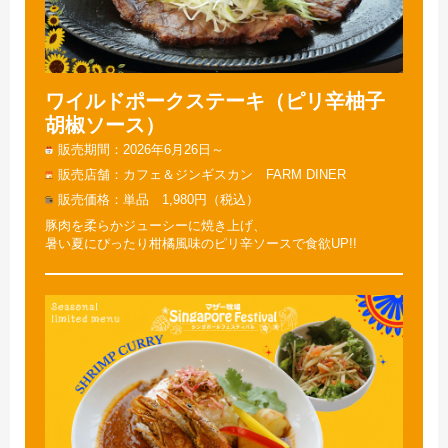
ワイルドポークステーキ（ピリ辛柚子
胡椒ソース）
販売期間
2026年6月26日～
販売店舗
カフェ＆ジンギスカン FARM DINER
販売価格
単品 1,980円（税込）
豚肉を柔らかジューシーに焼き上げ、
暑い夏にぴったり柑橘風味のピリ辛ソースで食欲UP!!