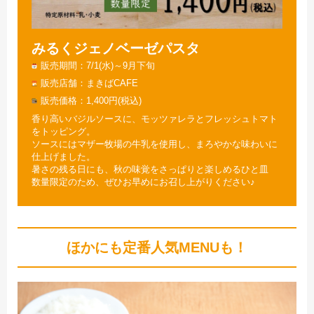
みるくジェノベーゼパスタ
販売期間
7/1(水)～9月下旬
販売店舗
まきばCAFE
販売価格
1,400円(税込)
香り高いバジルソースに、モッツァレラとフレッシュトマト
をトッピング。
ソースにはマザー牧場の牛乳を使用し、まろやかな味わいに
仕上げました。
暑さの残る日にも、秋の味覚をさっぱりと楽しめるひと皿
数量限定のため、ぜひお早めにお召し上がりください♪
ほかにも定番人気MENUも！