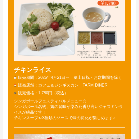
チキンライス
販売期間
2026年4月21日～ ※土日祝・お盆期間を除く
販売店舗
カフェ＆ジンギスカン FARM DINER
販売価格
1,780円（税込）
シンガポールフェスティバルメニュー☆
シンガポール名物。鶏の旨味が染みた香り高いジャスミンラ
イスが絶品です！
チキンスープや3種類のソースで味の変化が楽しめます♪