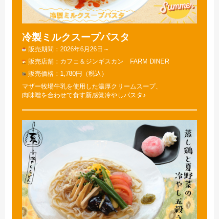
冷製ミルクスープパスタ
販売期間
2026年6月26日～
販売店舗
カフェ＆ジンギスカン FARM DINER
販売価格
1,780円（税込）
マザー牧場牛乳を使用した濃厚クリームスープ、
肉味噌を合わせて食す新感覚冷やしパスタ♪