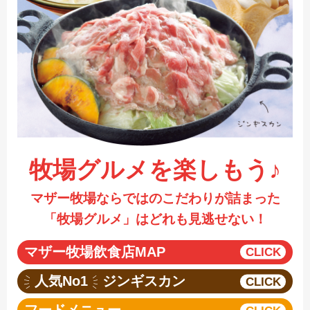
採用情報
閉じる
牧場グルメを楽しもう♪
マザー牧場ならではのこだわりが詰まった
「牧場グルメ」はどれも見逃せない！
マザー牧場飲食店MAP
人気No1
ジンギスカン