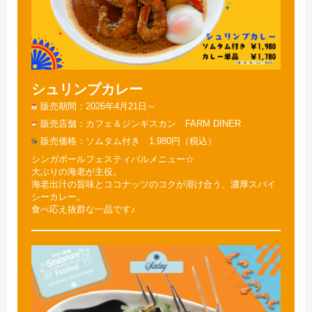
シュリンプカレー
販売期間
2026年4月21日～
販売店舗
カフェ＆ジンギスカン FARM DINER
販売価格
ソムタム付き 1,980円（税込）
シンガポールフェスティバルメニュー☆
大ぶりの海老が主役。
海老出汁の旨味とココナッツのコクが溶け合う、濃厚スパイ
シーカレー。
食べ応え抜群な一品です♪