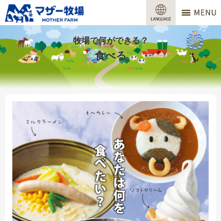
マザー牧場
営業時間
牧場で何ができる？
食べる
料金
交通アクセス
サービスガイド
牧場で何ができる？
場内マップ
おすすめコース
団体プラン