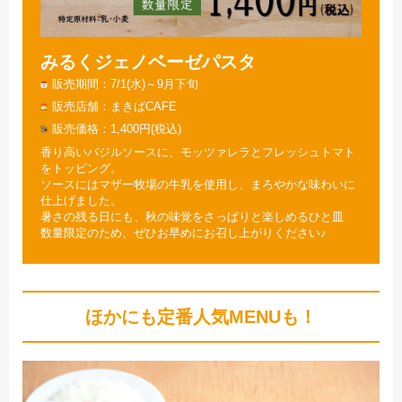
みるくジェノベーゼパスタ
販売期間
7/1(水)～9月下旬
販売店舗
まきばCAFE
販売価格
1,400円(税込)
香り高いバジルソースに、モッツァレラとフレッシュトマト
をトッピング。
ソースにはマザー牧場の牛乳を使用し、まろやかな味わいに
仕上げました。
暑さの残る日にも、秋の味覚をさっぱりと楽しめるひと皿
数量限定のため、ぜひお早めにお召し上がりください♪
ほかにも定番人気MENUも！