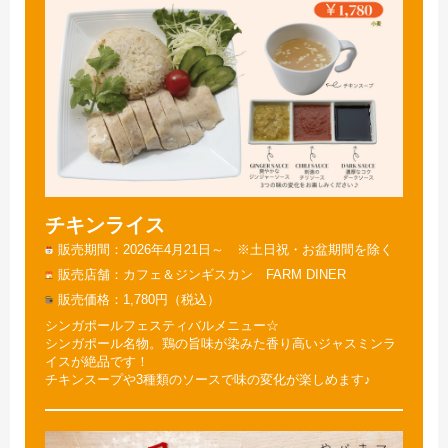
チキンライス
販売期間
2026年4月21日～ ※土日祝・お盆期間を除く
販売店舗
カフェ＆ジンギスカン FARM DINER
販売価格
1,780円（税込）
シンガポールフェスティバルメニュー☆
シンガポール名物。鶏の旨味が染みた香り高いジャスミンラ
イスが絶品です！
チキンスープや3種類のソースで味の変化が楽しめます♪