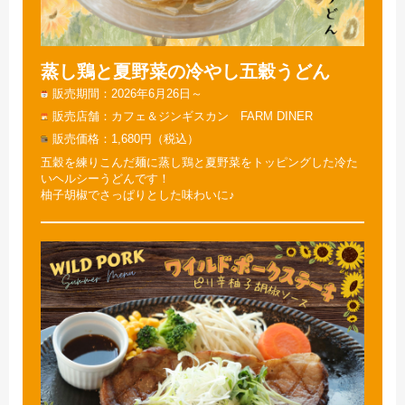
蒸し鶏と夏野菜の冷やし五穀うどん
販売期間
2026年6月26日～
販売店舗
カフェ＆ジンギスカン FARM DINER
販売価格
1,680円（税込）
五穀を練りこんだ麺に蒸し鶏と夏野菜をトッピングした冷た
いヘルシーうどんです！
柚子胡椒でさっぱりとした味わいに♪