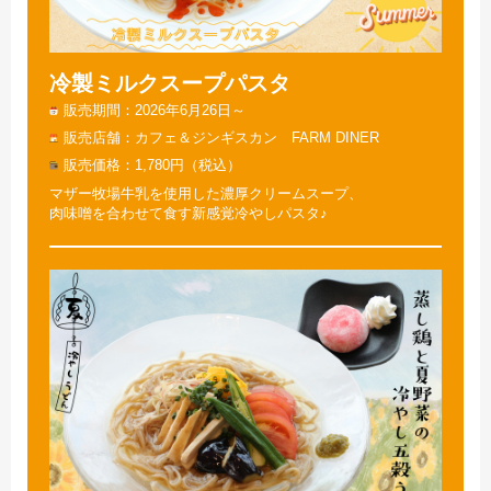
冷製ミルクスープパスタ
販売期間
2026年6月26日～
販売店舗
カフェ＆ジンギスカン FARM DINER
販売価格
1,780円（税込）
マザー牧場牛乳を使用した濃厚クリームスープ、
肉味噌を合わせて食す新感覚冷やしパスタ♪