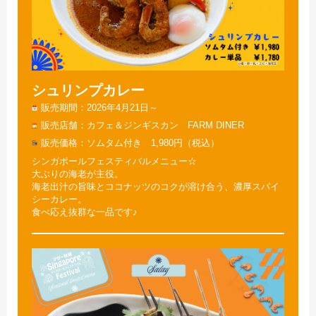
シュリンプカレー
販売期間
2026年4月21日～
販売店舗
カフェ＆ジンギスカン FARM DINER
販売価格
ソムタム付き 1,980円（税込）
シンガポールフェスティバルメニュー☆
大ぶりの海老が主役。
海老出汁の旨味とココナッツのコクが溶け合う、濃厚スパイ
シーカレー。
食べ応え抜群な一品です♪