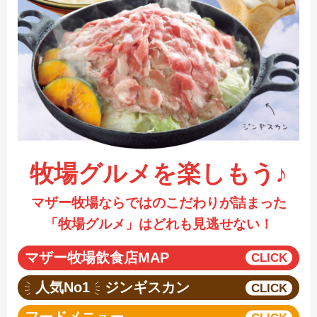
採用情報
閉じる
牧場グルメを楽しもう♪
マザー牧場ならではのこだわりが詰まった
「牧場グルメ」はどれも見逃せない！
マザー牧場飲食店MAP
人気No1
ジンギスカン