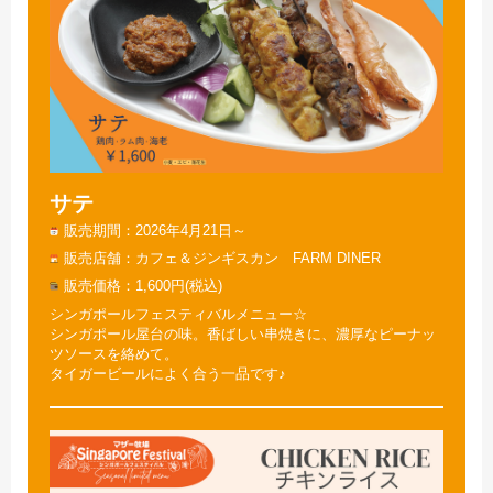
サテ
販売期間
2026年4月21日～
販売店舗
カフェ＆ジンギスカン FARM DINER
販売価格
1,600円(税込)
シンガポールフェスティバルメニュー☆
シンガポール屋台の味。香ばしい串焼きに、濃厚なピーナッ
ツソースを絡めて。
タイガービールによく合う一品です♪