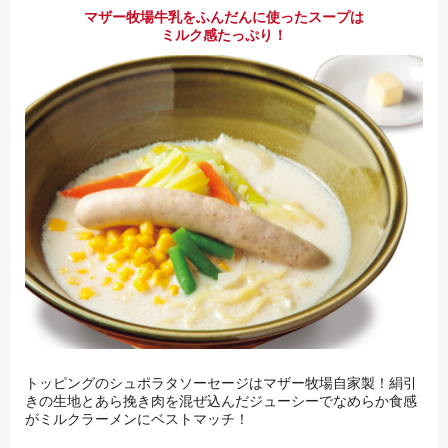
マザー牧場牛乳をふんだんに使ったスープは
ミルク感たっぷり！
トッピングのシュポラタソーセージはマザー牧場自家製！絹引
きの生地とあら挽き肉を混ぜ込んだジューシーでなめらか食感
がミルクラーメンにベストマッチ！