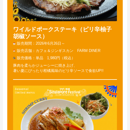
ワイルドポークステーキ（ピリ辛柚子
胡椒ソース）
販売期間
2026年6月26日～
販売店舗
カフェ＆ジンギスカン FARM DINER
販売価格
単品 1,980円（税込）
豚肉を柔らかジューシーに焼き上げ、
暑い夏にぴったり柑橘風味のピリ辛ソースで食欲UP!!