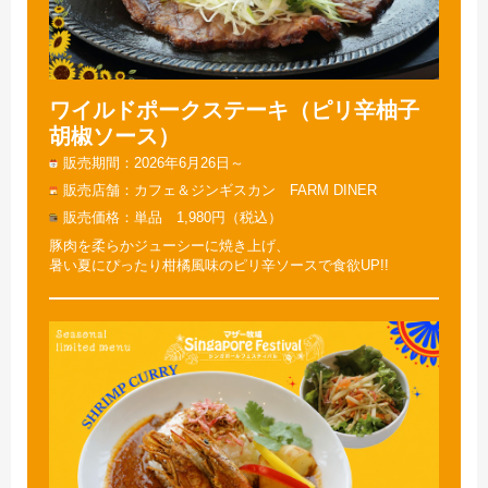
ワイルドポークステーキ（ピリ辛柚子
胡椒ソース）
販売期間
2026年6月26日～
販売店舗
カフェ＆ジンギスカン FARM DINER
販売価格
単品 1,980円（税込）
豚肉を柔らかジューシーに焼き上げ、
暑い夏にぴったり柑橘風味のピリ辛ソースで食欲UP!!