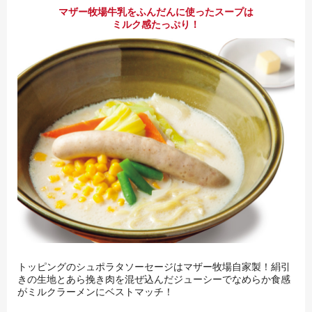
マザー牧場牛乳をふんだんに使ったスープは
ミルク感たっぷり！
トッピングのシュポラタソーセージはマザー牧場自家製！絹引
きの生地とあら挽き肉を混ぜ込んだジューシーでなめらか食感
がミルクラーメンにベストマッチ！