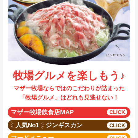
採用情報
閉じる
牧場グルメを楽しもう♪
マザー牧場ならではのこだわりが詰まった
「牧場グルメ」はどれも見逃せない！
マザー牧場飲食店MAP
人気No1
ジンギスカン