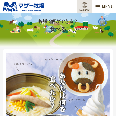
マザー牧場
営業時間
牧場で何ができる？
食べる
料金
交通アクセス
サービスガイド
牧場で何ができる？
場内マップ
おすすめコース
団体プラン