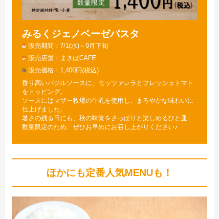
みるくジェノベーゼパスタ
販売期間
7/1(水)～9月下旬
販売店舗
まきばCAFE
販売価格
1,400円(税込)
香り高いバジルソースに、モッツァレラとフレッシュトマト
をトッピング。
ソースにはマザー牧場の牛乳を使用し、まろやかな味わいに
仕上げました。
暑さの残る日にも、秋の味覚をさっぱりと楽しめるひと皿
数量限定のため、ぜひお早めにお召し上がりください♪
ほかにも定番人気MENUも！