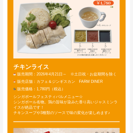
チキンライス
販売期間
2026年4月21日～ ※土日祝・お盆期間を除く
販売店舗
カフェ＆ジンギスカン FARM DINER
販売価格
1,780円（税込）
シンガポールフェスティバルメニュー☆
シンガポール名物。鶏の旨味が染みた香り高いジャスミンラ
イスが絶品です！
チキンスープや3種類のソースで味の変化が楽しめます♪