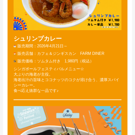
シュリンプカレー
販売期間
2026年4月21日～
販売店舗
カフェ＆ジンギスカン FARM DINER
販売価格
ソムタム付き 1,980円（税込）
シンガポールフェスティバルメニュー☆
大ぶりの海老が主役。
海老出汁の旨味とココナッツのコクが溶け合う、濃厚スパイ
シーカレー。
食べ応え抜群な一品です♪