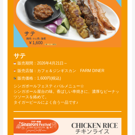
サテ
販売期間
2026年4月21日～
販売店舗
カフェ＆ジンギスカン FARM DINER
販売価格
1,600円(税込)
シンガポールフェスティバルメニュー☆
シンガポール屋台の味。香ばしい串焼きに、濃厚なピーナッ
ツソースを絡めて。
タイガービールによく合う一品です♪