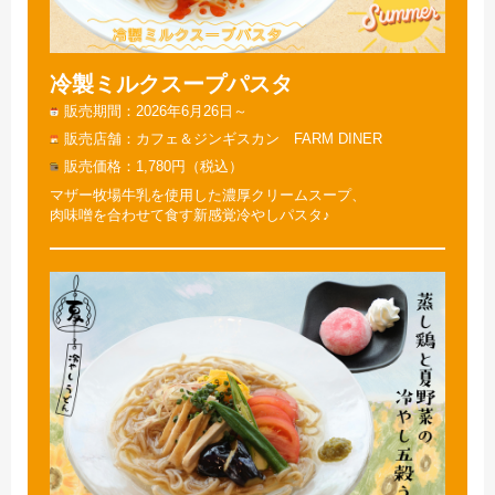
冷製ミルクスープパスタ
販売期間
2026年6月26日～
販売店舗
カフェ＆ジンギスカン FARM DINER
販売価格
1,780円（税込）
マザー牧場牛乳を使用した濃厚クリームスープ、
肉味噌を合わせて食す新感覚冷やしパスタ♪