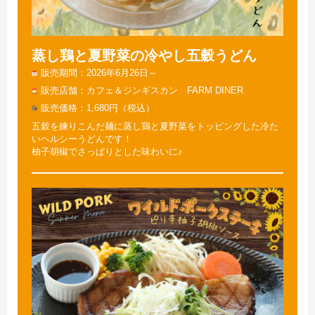
蒸し鶏と夏野菜の冷やし五穀うどん
販売期間
2026年6月26日～
販売店舗
カフェ＆ジンギスカン FARM DINER
販売価格
1,680円（税込）
五穀を練りこんだ麺に蒸し鶏と夏野菜をトッピングした冷た
いヘルシーうどんです！
柚子胡椒でさっぱりとした味わいに♪