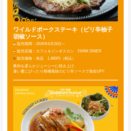
ワイルドポークステーキ（ピリ辛柚子
胡椒ソース）
販売期間
2026年6月26日～
販売店舗
カフェ＆ジンギスカン FARM DINER
販売価格
単品 1,980円（税込）
豚肉を柔らかジューシーに焼き上げ、
暑い夏にぴったり柑橘風味のピリ辛ソースで食欲UP!!