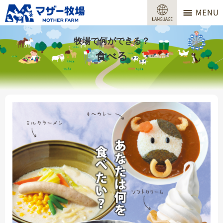
マザー牧場
営業時間
牧場で何ができる？
食べる
料金
交通アクセス
サービスガイド
牧場で何ができる？
場内マップ
おすすめコース
団体プラン