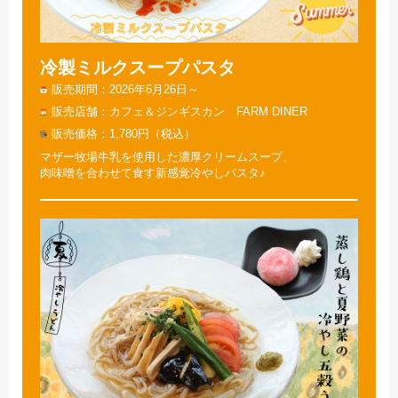
冷製ミルクスープパスタ
販売期間
2026年6月26日～
販売店舗
カフェ＆ジンギスカン FARM DINER
販売価格
1,780円（税込）
マザー牧場牛乳を使用した濃厚クリームスープ、
肉味噌を合わせて食す新感覚冷やしパスタ♪