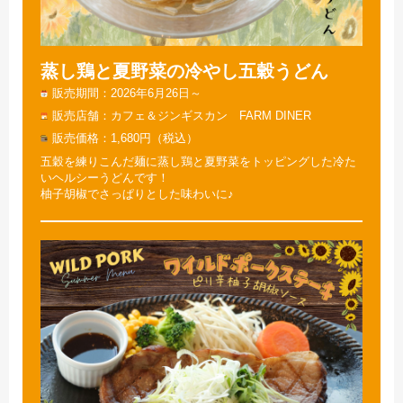
蒸し鶏と夏野菜の冷やし五穀うどん
販売期間
2026年6月26日～
販売店舗
カフェ＆ジンギスカン FARM DINER
販売価格
1,680円（税込）
五穀を練りこんだ麺に蒸し鶏と夏野菜をトッピングした冷た
いヘルシーうどんです！
柚子胡椒でさっぱりとした味わいに♪