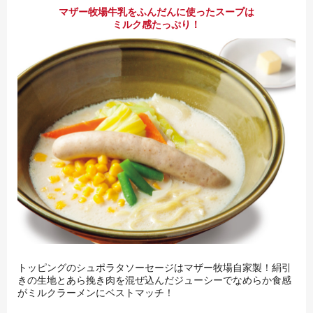
マザー牧場牛乳をふんだんに使ったスープは
ミルク感たっぷり！
トッピングのシュポラタソーセージはマザー牧場自家製！絹引
きの生地とあら挽き肉を混ぜ込んだジューシーでなめらか食感
がミルクラーメンにベストマッチ！