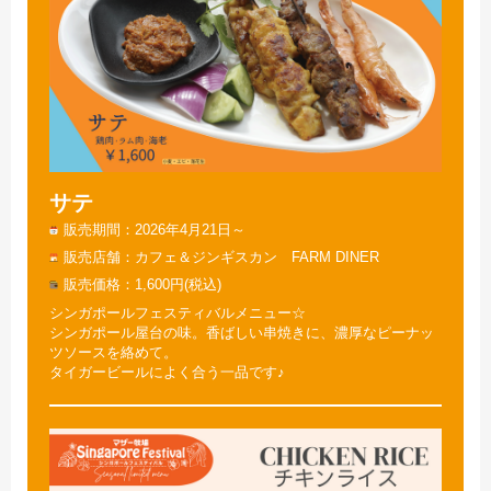
サテ
販売期間
2026年4月21日～
販売店舗
カフェ＆ジンギスカン FARM DINER
販売価格
1,600円(税込)
シンガポールフェスティバルメニュー☆
シンガポール屋台の味。香ばしい串焼きに、濃厚なピーナッ
ツソースを絡めて。
タイガービールによく合う一品です♪