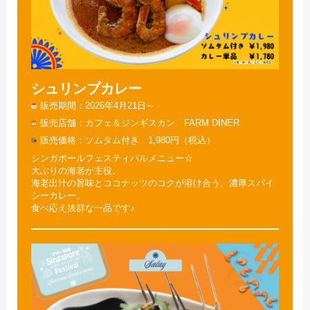
シュリンプカレー
販売期間
2026年4月21日～
販売店舗
カフェ＆ジンギスカン FARM DINER
販売価格
ソムタム付き 1,980円（税込）
シンガポールフェスティバルメニュー☆
大ぶりの海老が主役。
海老出汁の旨味とココナッツのコクが溶け合う、濃厚スパイ
シーカレー。
食べ応え抜群な一品です♪