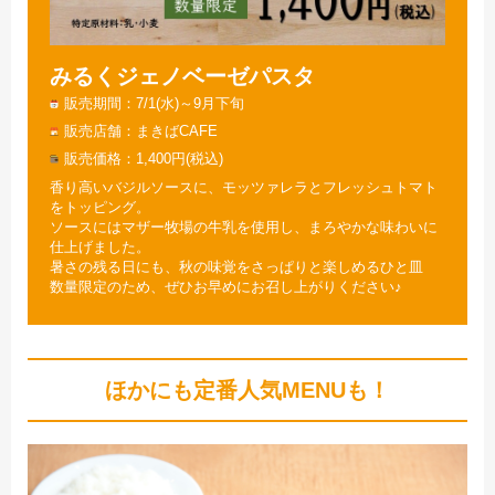
みるくジェノベーゼパスタ
販売期間
7/1(水)～9月下旬
販売店舗
まきばCAFE
販売価格
1,400円(税込)
香り高いバジルソースに、モッツァレラとフレッシュトマト
をトッピング。
ソースにはマザー牧場の牛乳を使用し、まろやかな味わいに
仕上げました。
暑さの残る日にも、秋の味覚をさっぱりと楽しめるひと皿
数量限定のため、ぜひお早めにお召し上がりください♪
ほかにも定番人気MENUも！