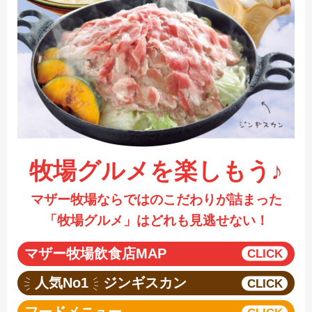
採用情報
閉じる
牧場グルメを楽しもう♪
マザー牧場ならではのこだわりが詰まった
「牧場グルメ」はどれも見逃せない！
マザー牧場飲食店MAP
人気No1
ジンギスカン