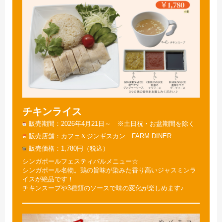
チキンライス
販売期間
2026年4月21日～ ※土日祝・お盆期間を除く
販売店舗
カフェ＆ジンギスカン FARM DINER
販売価格
1,780円（税込）
シンガポールフェスティバルメニュー☆
シンガポール名物。鶏の旨味が染みた香り高いジャスミンラ
イスが絶品です！
チキンスープや3種類のソースで味の変化が楽しめます♪