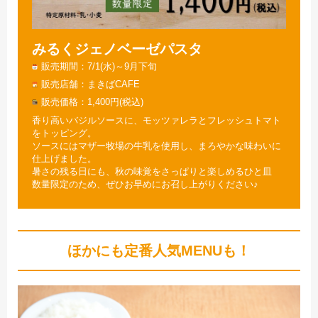
みるくジェノベーゼパスタ
販売期間
7/1(水)～9月下旬
販売店舗
まきばCAFE
販売価格
1,400円(税込)
香り高いバジルソースに、モッツァレラとフレッシュトマト
をトッピング。
ソースにはマザー牧場の牛乳を使用し、まろやかな味わいに
仕上げました。
暑さの残る日にも、秋の味覚をさっぱりと楽しめるひと皿
数量限定のため、ぜひお早めにお召し上がりください♪
ほかにも定番人気MENUも！