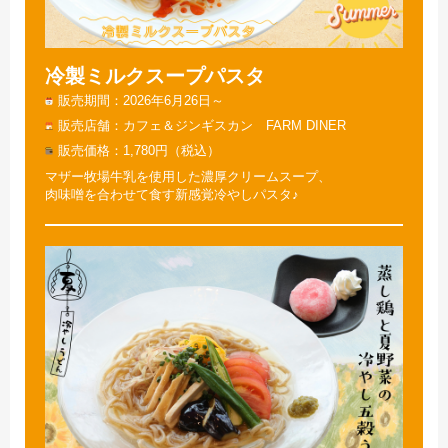
冷製ミルクスープパスタ
販売期間
2026年6月26日～
販売店舗
カフェ＆ジンギスカン FARM DINER
販売価格
1,780円（税込）
マザー牧場牛乳を使用した濃厚クリームスープ、
肉味噌を合わせて食す新感覚冷やしパスタ♪