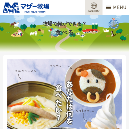
マザー牧場
営業時間
牧場で何ができる？
食べる
料金
交通アクセス
サービスガイド
牧場で何ができる？
場内マップ
おすすめコース
団体プラン