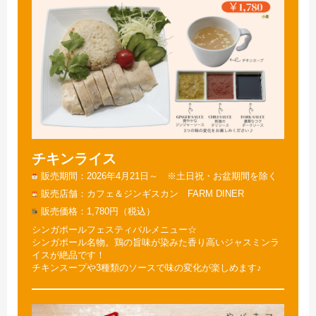
チキンライス
販売期間
2026年4月21日～ ※土日祝・お盆期間を除く
販売店舗
カフェ＆ジンギスカン FARM DINER
販売価格
1,780円（税込）
シンガポールフェスティバルメニュー☆
シンガポール名物。鶏の旨味が染みた香り高いジャスミンラ
イスが絶品です！
チキンスープや3種類のソースで味の変化が楽しめます♪