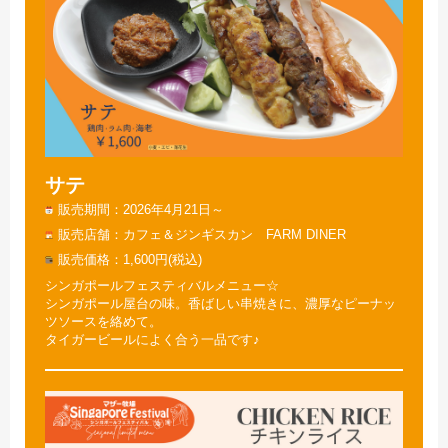
サテ
販売期間
2026年4月21日～
販売店舗
カフェ＆ジンギスカン FARM DINER
販売価格
1,600円(税込)
シンガポールフェスティバルメニュー☆
シンガポール屋台の味。香ばしい串焼きに、濃厚なピーナッ
ツソースを絡めて。
タイガービールによく合う一品です♪