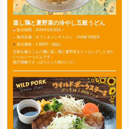
蒸し鶏と夏野菜の冷やし五穀うどん
販売期間
2026年6月26日～
販売店舗
カフェ＆ジンギスカン FARM DINER
販売価格
1,680円（税込）
五穀を練りこんだ麺に蒸し鶏と夏野菜をトッピングした冷た
いヘルシーうどんです！
柚子胡椒でさっぱりとした味わいに♪