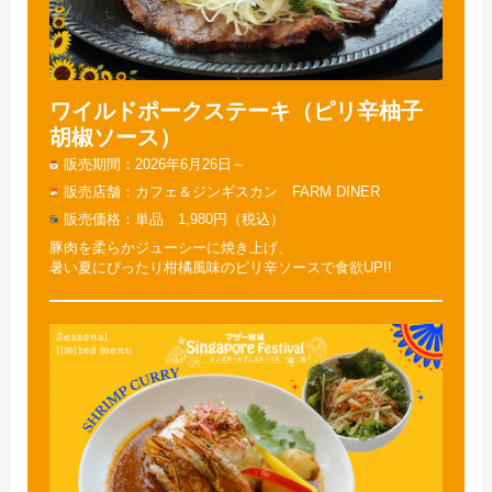
ワイルドポークステーキ（ピリ辛柚子
胡椒ソース）
販売期間
2026年6月26日～
販売店舗
カフェ＆ジンギスカン FARM DINER
販売価格
単品 1,980円（税込）
豚肉を柔らかジューシーに焼き上げ、
暑い夏にぴったり柑橘風味のピリ辛ソースで食欲UP!!