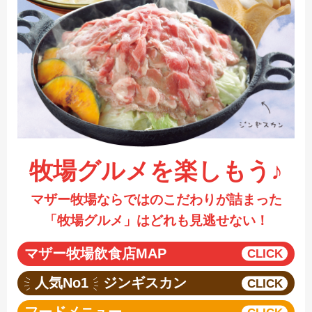
採用情報
閉じる
牧場グルメを楽しもう♪
マザー牧場ならではのこだわりが詰まった
「牧場グルメ」はどれも見逃せない！
マザー牧場飲食店MAP
人気No1
ジンギスカン