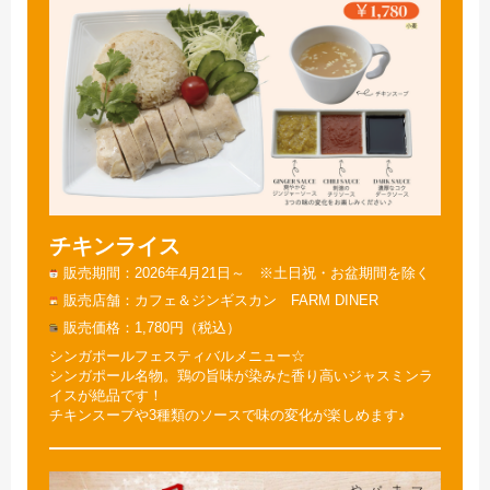
チキンライス
販売期間
2026年4月21日～ ※土日祝・お盆期間を除く
販売店舗
カフェ＆ジンギスカン FARM DINER
販売価格
1,780円（税込）
シンガポールフェスティバルメニュー☆
シンガポール名物。鶏の旨味が染みた香り高いジャスミンラ
イスが絶品です！
チキンスープや3種類のソースで味の変化が楽しめます♪