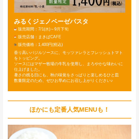
みるくジェノベーゼパスタ
販売期間
7/1(水)～9月下旬
販売店舗
まきばCAFE
販売価格
1,400円(税込)
香り高いバジルソースに、モッツァレラとフレッシュトマト
をトッピング。
ソースにはマザー牧場の牛乳を使用し、まろやかな味わいに
仕上げました。
暑さの残る日にも、秋の味覚をさっぱりと楽しめるひと皿
数量限定のため、ぜひお早めにお召し上がりください♪
ほかにも定番人気MENUも！