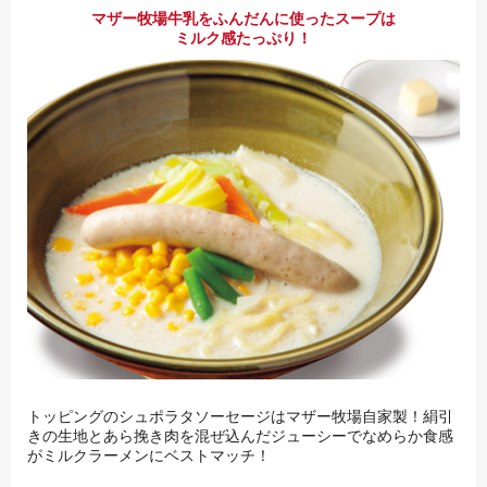
マザー牧場牛乳をふんだんに使ったスープは
ミルク感たっぷり！
トッピングのシュポラタソーセージはマザー牧場自家製！絹引
きの生地とあら挽き肉を混ぜ込んだジューシーでなめらか食感
がミルクラーメンにベストマッチ！