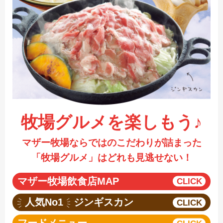
採用情報
閉じる
牧場グルメを楽しもう♪
マザー牧場ならではのこだわりが詰まった
「牧場グルメ」はどれも見逃せない！
マザー牧場飲食店MAP
人気No1
ジンギスカン