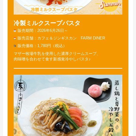
冷製ミルクスープパスタ
販売期間
2026年6月26日～
販売店舗
カフェ＆ジンギスカン FARM DINER
販売価格
1,780円（税込）
マザー牧場牛乳を使用した濃厚クリームスープ、
肉味噌を合わせて食す新感覚冷やしパスタ♪