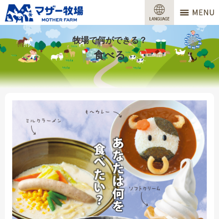
マザー牧場
営業時間
牧場で何ができる？
食べる
料金
交通アクセス
サービスガイド
牧場で何ができる？
場内マップ
おすすめコース
団体プラン