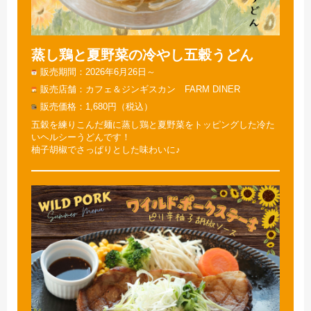
蒸し鶏と夏野菜の冷やし五穀うどん
販売期間
2026年6月26日～
販売店舗
カフェ＆ジンギスカン FARM DINER
販売価格
1,680円（税込）
五穀を練りこんだ麺に蒸し鶏と夏野菜をトッピングした冷た
いヘルシーうどんです！
柚子胡椒でさっぱりとした味わいに♪