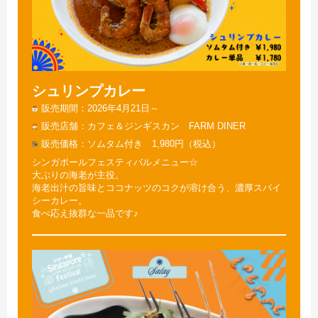
シュリンプカレー
販売期間
2026年4月21日～
販売店舗
カフェ＆ジンギスカン FARM DINER
販売価格
ソムタム付き 1,980円（税込）
シンガポールフェスティバルメニュー☆
大ぶりの海老が主役。
海老出汁の旨味とココナッツのコクが溶け合う、濃厚スパイ
シーカレー。
食べ応え抜群な一品です♪