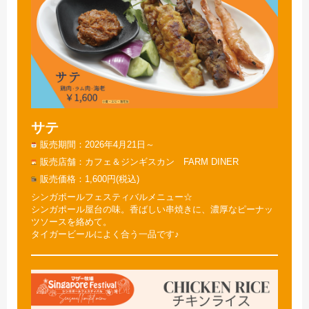
サテ
販売期間
2026年4月21日～
販売店舗
カフェ＆ジンギスカン FARM DINER
販売価格
1,600円(税込)
シンガポールフェスティバルメニュー☆
シンガポール屋台の味。香ばしい串焼きに、濃厚なピーナッ
ツソースを絡めて。
タイガービールによく合う一品です♪