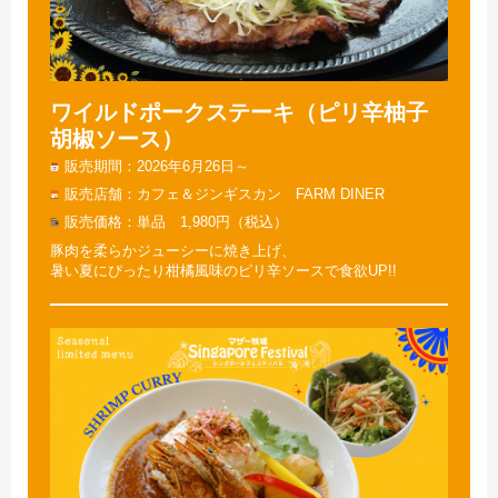
ワイルドポークステーキ（ピリ辛柚子
胡椒ソース）
販売期間
2026年6月26日～
販売店舗
カフェ＆ジンギスカン FARM DINER
販売価格
単品 1,980円（税込）
豚肉を柔らかジューシーに焼き上げ、
暑い夏にぴったり柑橘風味のピリ辛ソースで食欲UP!!