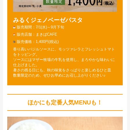
みるくジェノベーゼパスタ
販売期間
7/1(水)～9月下旬
販売店舗
まきばCAFE
販売価格
1,400円(税込)
香り高いバジルソースに、モッツァレラとフレッシュトマト
をトッピング。
ソースにはマザー牧場の牛乳を使用し、まろやかな味わいに
仕上げました。
暑さの残る日にも、秋の味覚をさっぱりと楽しめるひと皿
数量限定のため、ぜひお早めにお召し上がりください♪
ほかにも定番人気MENUも！