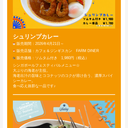
シュリンプカレー
販売期間
2026年4月21日～
販売店舗
カフェ＆ジンギスカン FARM DINER
販売価格
ソムタム付き 1,980円（税込）
シンガポールフェスティバルメニュー☆
大ぶりの海老が主役。
海老出汁の旨味とココナッツのコクが溶け合う、濃厚スパイ
シーカレー。
食べ応え抜群な一品です♪