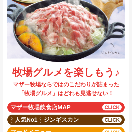
採用情報
閉じる
牧場グルメを楽しもう♪
マザー牧場ならではのこだわりが詰まった
「牧場グルメ」はどれも見逃せない！
マザー牧場飲食店MAP
人気No1
ジンギスカン