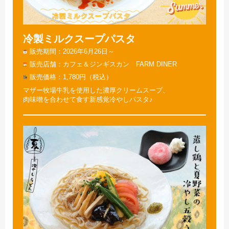
冷製ミルクスープパスタ
販売期間
2026年6月26日～
販売店舗
カフェ＆ジンギスカン FARM DINER
販売価格
1,780円（税込）
マザー牧場牛乳を使用した濃厚クリームスープ、
肉味噌を合わせて食す新感覚冷やしパスタ♪