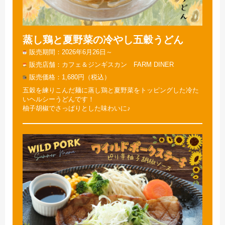
蒸し鶏と夏野菜の冷やし五穀うどん
販売期間
2026年6月26日～
販売店舗
カフェ＆ジンギスカン FARM DINER
販売価格
1,680円（税込）
五穀を練りこんだ麺に蒸し鶏と夏野菜をトッピングした冷た
いヘルシーうどんです！
柚子胡椒でさっぱりとした味わいに♪