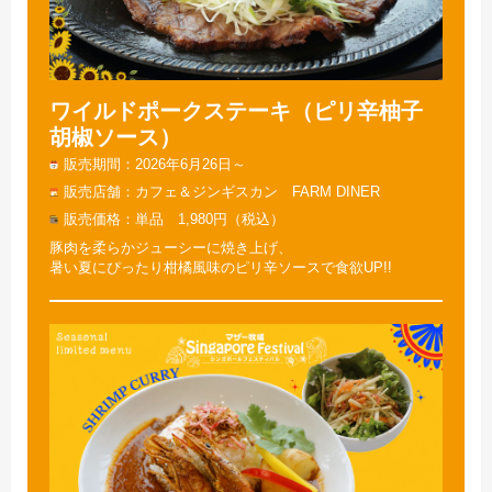
ワイルドポークステーキ（ピリ辛柚子
胡椒ソース）
販売期間
2026年6月26日～
販売店舗
カフェ＆ジンギスカン FARM DINER
販売価格
単品 1,980円（税込）
豚肉を柔らかジューシーに焼き上げ、
暑い夏にぴったり柑橘風味のピリ辛ソースで食欲UP!!