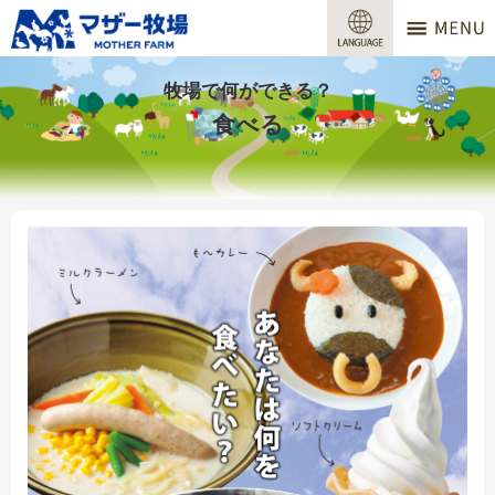
マザー牧場
営業時間
牧場で何ができる？
食べる
料金
交通アクセス
サービスガイド
牧場で何ができる？
場内マップ
おすすめコース
団体プラン