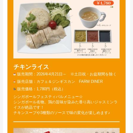
チキンライス
販売期間
2026年4月21日～ ※土日祝・お盆期間を除く
販売店舗
カフェ＆ジンギスカン FARM DINER
販売価格
1,780円（税込）
シンガポールフェスティバルメニュー☆
シンガポール名物。鶏の旨味が染みた香り高いジャスミンラ
イスが絶品です！
チキンスープや3種類のソースで味の変化が楽しめます♪