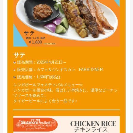
サテ
販売期間
2026年4月21日～
販売店舗
カフェ＆ジンギスカン FARM DINER
販売価格
1,600円(税込)
シンガポールフェスティバルメニュー☆
シンガポール屋台の味。香ばしい串焼きに、濃厚なピーナッ
ツソースを絡めて。
タイガービールによく合う一品です♪