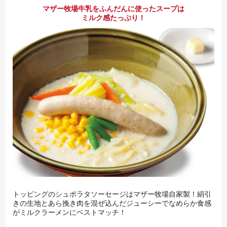
マザー牧場牛乳をふんだんに使ったスープは
ミルク感たっぷり！
トッピングのシュポラタソーセージはマザー牧場自家製！絹引
きの生地とあら挽き肉を混ぜ込んだジューシーでなめらか食感
がミルクラーメンにベストマッチ！