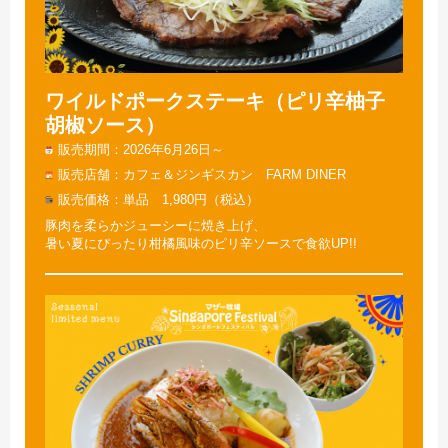
ワイルドポークステーキ（ピリ辛柚子
胡椒ソース）
販売期間
2026年6月26日～
販売店舗
カフェ＆ジンギスカン FARM DINER
販売価格
単品 1,980円（税込）
豚肉を柔らかジューシーに焼き上げ、
暑い夏にぴったり柑橘風味のピリ辛ソースで食欲UP!!