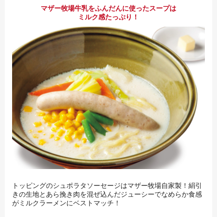
マザー牧場牛乳をふんだんに使ったスープは
ミルク感たっぷり！
トッピングのシュポラタソーセージはマザー牧場自家製！絹引
きの生地とあら挽き肉を混ぜ込んだジューシーでなめらか食感
がミルクラーメンにベストマッチ！