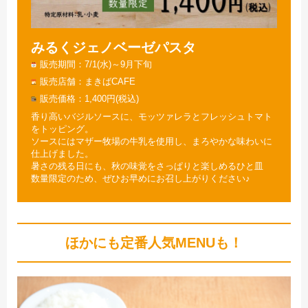
みるくジェノベーゼパスタ
販売期間
7/1(水)～9月下旬
販売店舗
まきばCAFE
販売価格
1,400円(税込)
香り高いバジルソースに、モッツァレラとフレッシュトマト
をトッピング。
ソースにはマザー牧場の牛乳を使用し、まろやかな味わいに
仕上げました。
暑さの残る日にも、秋の味覚をさっぱりと楽しめるひと皿
数量限定のため、ぜひお早めにお召し上がりください♪
ほかにも定番人気MENUも！