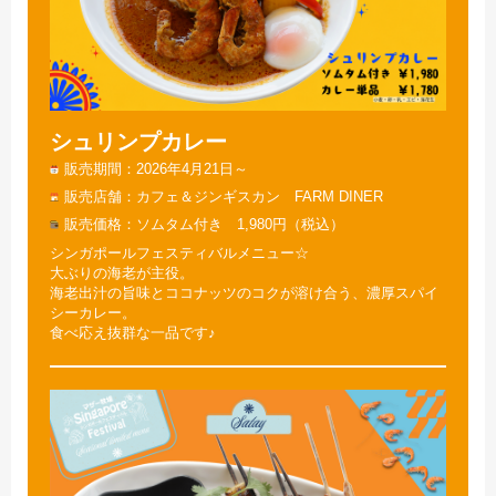
シュリンプカレー
販売期間
2026年4月21日～
販売店舗
カフェ＆ジンギスカン FARM DINER
販売価格
ソムタム付き 1,980円（税込）
シンガポールフェスティバルメニュー☆
大ぶりの海老が主役。
海老出汁の旨味とココナッツのコクが溶け合う、濃厚スパイ
シーカレー。
食べ応え抜群な一品です♪