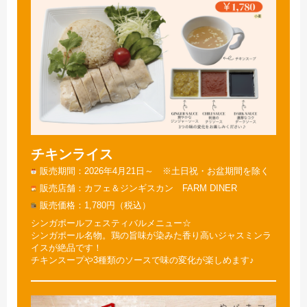
チキンライス
販売期間
2026年4月21日～ ※土日祝・お盆期間を除く
販売店舗
カフェ＆ジンギスカン FARM DINER
販売価格
1,780円（税込）
シンガポールフェスティバルメニュー☆
シンガポール名物。鶏の旨味が染みた香り高いジャスミンラ
イスが絶品です！
チキンスープや3種類のソースで味の変化が楽しめます♪