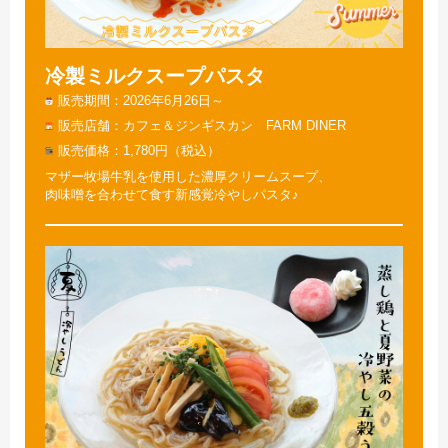
冷製ミルクスープパスタ
販売期間
2026年6月26日～
販売店舗
カフェ＆ジンギスカン FARM DINER
販売価格
1,780円（税込）
マザー牧場牛乳を使用した濃厚クリームスープ、
肉味噌を合わせて食す新感覚冷やしパスタ♪