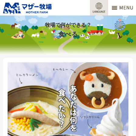
マザー牧場
営業時間
牧場で何ができる？
食べる
料金
交通アクセス
サービスガイド
牧場で何ができる？
場内マップ
おすすめコース
団体プラン