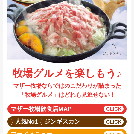
採用情報
閉じる
牧場グルメを楽しもう♪
マザー牧場ならではのこだわりが詰まった
「牧場グルメ」はどれも見逃せない！
マザー牧場飲食店MAP
人気No1
ジンギスカン