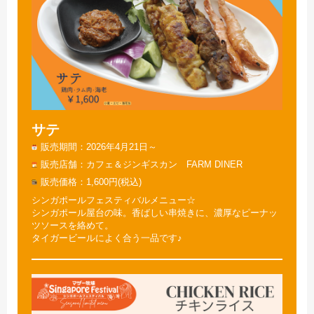
サテ
販売期間
2026年4月21日～
販売店舗
カフェ＆ジンギスカン FARM DINER
販売価格
1,600円(税込)
シンガポールフェスティバルメニュー☆
シンガポール屋台の味。香ばしい串焼きに、濃厚なピーナッ
ツソースを絡めて。
タイガービールによく合う一品です♪