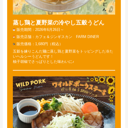
蒸し鶏と夏野菜の冷やし五穀うどん
販売期間
2026年6月26日～
販売店舗
カフェ＆ジンギスカン FARM DINER
販売価格
1,680円（税込）
五穀を練りこんだ麺に蒸し鶏と夏野菜をトッピングした冷た
いヘルシーうどんです！
柚子胡椒でさっぱりとした味わいに♪