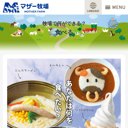
マザー牧場
営業時間
牧場で何ができる？
食べる
料金
交通アクセス
サービスガイド
牧場で何ができる？
場内マップ
おすすめコース
団体プラン