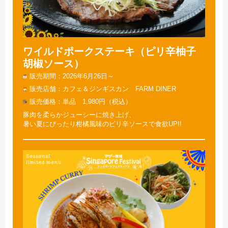
ワイルドポークステーキ（ピリ辛柚子
胡椒ソース）
販売期間
2026年6月26日～
販売店舗
カフェ＆ジンギスカン FARM DINER
販売価格
単品 1,980円（税込）
豚肉を柔らかジューシーに焼き上げ、
暑い夏にぴったり柑橘風味のピリ辛ソースで食欲UP!!