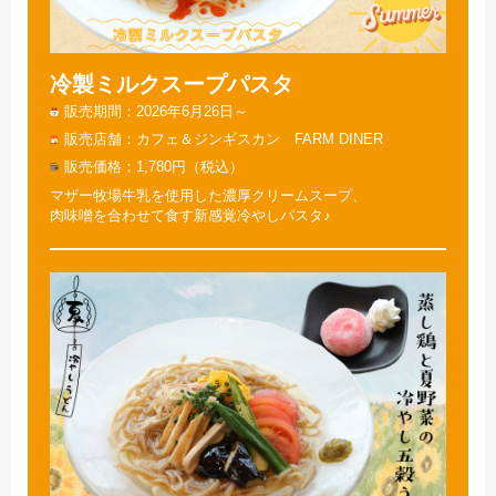
冷製ミルクスープパスタ
販売期間
2026年6月26日～
販売店舗
カフェ＆ジンギスカン FARM DINER
販売価格
1,780円（税込）
マザー牧場牛乳を使用した濃厚クリームスープ、
肉味噌を合わせて食す新感覚冷やしパスタ♪