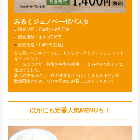
みるくジェノベーゼパスタ
販売期間
7/1(水)～9月下旬
販売店舗
まきばCAFE
販売価格
1,400円(税込)
香り高いバジルソースに、モッツァレラとフレッシュトマト
をトッピング。
ソースにはマザー牧場の牛乳を使用し、まろやかな味わいに
仕上げました。
暑さの残る日にも、秋の味覚をさっぱりと楽しめるひと皿
数量限定のため、ぜひお早めにお召し上がりください♪
ほかにも定番人気MENUも！