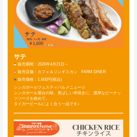
サテ
販売期間
2026年4月21日～
販売店舗
カフェ＆ジンギスカン FARM DINER
販売価格
1,600円(税込)
シンガポールフェスティバルメニュー☆
シンガポール屋台の味。香ばしい串焼きに、濃厚なピーナッ
ツソースを絡めて。
タイガービールによく合う一品です♪