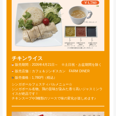
チキンライス
販売期間
2026年4月21日～ ※土日祝・お盆期間を除く
販売店舗
カフェ＆ジンギスカン FARM DINER
販売価格
1,780円（税込）
シンガポールフェスティバルメニュー☆
シンガポール名物。鶏の旨味が染みた香り高いジャスミンラ
イスが絶品です！
チキンスープや3種類のソースで味の変化が楽しめます♪