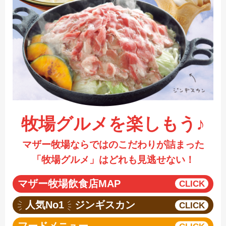
採用情報
閉じる
牧場グルメを楽しもう♪
マザー牧場ならではのこだわりが詰まった
「牧場グルメ」はどれも見逃せない！
マザー牧場飲食店MAP
人気No1
ジンギスカン