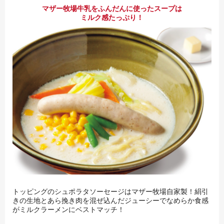
マザー牧場牛乳をふんだんに使ったスープは
ミルク感たっぷり！
トッピングのシュポラタソーセージはマザー牧場自家製！絹引
きの生地とあら挽き肉を混ぜ込んだジューシーでなめらか食感
がミルクラーメンにベストマッチ！