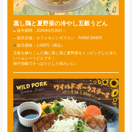
蒸し鶏と夏野菜の冷やし五穀うどん
販売期間
2026年6月26日～
販売店舗
カフェ＆ジンギスカン FARM DINER
販売価格
1,680円（税込）
五穀を練りこんだ麺に蒸し鶏と夏野菜をトッピングした冷た
いヘルシーうどんです！
柚子胡椒でさっぱりとした味わいに♪