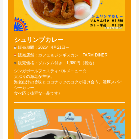
シュリンプカレー
販売期間
2026年4月21日～
販売店舗
カフェ＆ジンギスカン FARM DINER
販売価格
ソムタム付き 1,980円（税込）
シンガポールフェスティバルメニュー☆
大ぶりの海老が主役。
海老出汁の旨味とココナッツのコクが溶け合う、濃厚スパイ
シーカレー。
食べ応え抜群な一品です♪