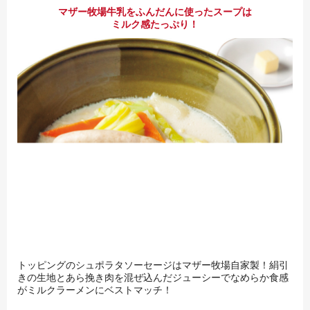
マザー牧場牛乳をふんだんに使ったスープは
ミルク感たっぷり！
トッピングのシュポラタソーセージはマザー牧場自家製！絹引
きの生地とあら挽き肉を混ぜ込んだジューシーでなめらか食感
がミルクラーメンにベストマッチ！