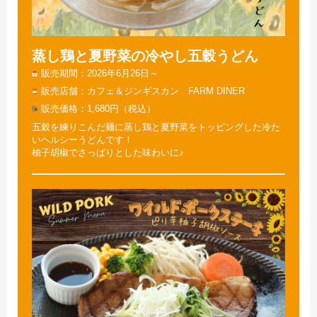
蒸し鶏と夏野菜の冷やし五穀うどん
販売期間
2026年6月26日～
販売店舗
カフェ＆ジンギスカン FARM DINER
販売価格
1,680円（税込）
五穀を練りこんだ麺に蒸し鶏と夏野菜をトッピングした冷た
いヘルシーうどんです！
柚子胡椒でさっぱりとした味わいに♪