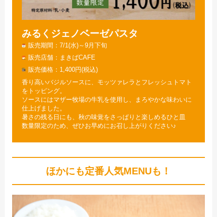
みるくジェノベーゼパスタ
販売期間
7/1(水)～9月下旬
販売店舗
まきばCAFE
販売価格
1,400円(税込)
香り高いバジルソースに、モッツァレラとフレッシュトマト
をトッピング。
ソースにはマザー牧場の牛乳を使用し、まろやかな味わいに
仕上げました。
暑さの残る日にも、秋の味覚をさっぱりと楽しめるひと皿
数量限定のため、ぜひお早めにお召し上がりください♪
ほかにも定番人気MENUも！