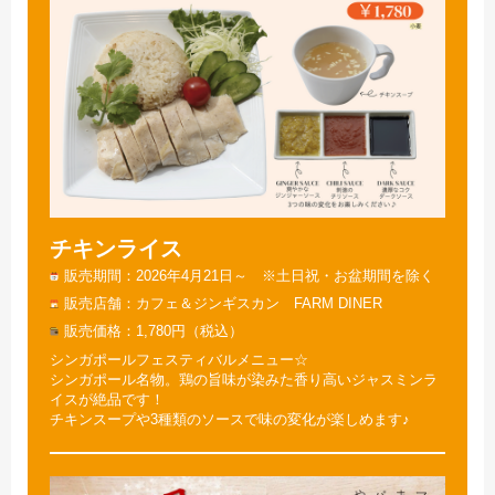
チキンライス
販売期間
2026年4月21日～ ※土日祝・お盆期間を除く
販売店舗
カフェ＆ジンギスカン FARM DINER
販売価格
1,780円（税込）
シンガポールフェスティバルメニュー☆
シンガポール名物。鶏の旨味が染みた香り高いジャスミンラ
イスが絶品です！
チキンスープや3種類のソースで味の変化が楽しめます♪