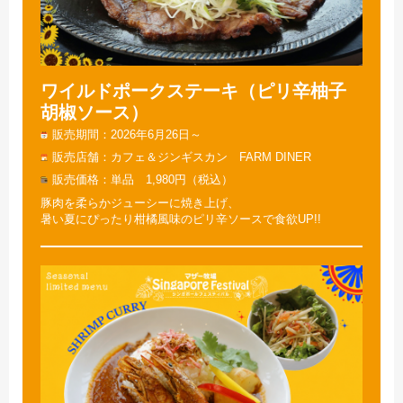
ワイルドポークステーキ（ピリ辛柚子
胡椒ソース）
販売期間
2026年6月26日～
販売店舗
カフェ＆ジンギスカン FARM DINER
販売価格
単品 1,980円（税込）
豚肉を柔らかジューシーに焼き上げ、
暑い夏にぴったり柑橘風味のピリ辛ソースで食欲UP!!