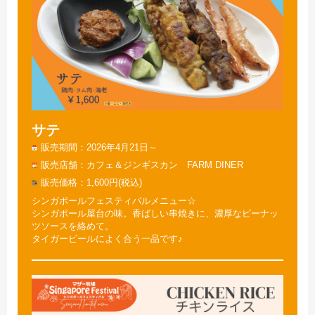
サテ
販売期間
2026年4月21日～
販売店舗
カフェ＆ジンギスカン FARM DINER
販売価格
1,600円(税込)
シンガポールフェスティバルメニュー☆
シンガポール屋台の味。香ばしい串焼きに、濃厚なピーナッ
ツソースを絡めて。
タイガービールによく合う一品です♪