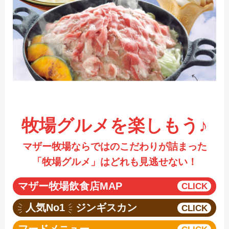
採用情報
閉じる
牧場グルメを楽しもう♪
マザー牧場ならではのこだわりが詰まった
「牧場グルメ」はどれも見逃せない！
マザー牧場飲食店MAP
人気No1
ジンギスカン