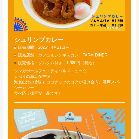
シュリンプカレー
販売期間
2026年4月21日～
販売店舗
カフェ＆ジンギスカン FARM DINER
販売価格
ソムタム付き 1,980円（税込）
シンガポールフェスティバルメニュー☆
大ぶりの海老が主役。
海老出汁の旨味とココナッツのコクが溶け合う、濃厚スパイ
シーカレー。
食べ応え抜群な一品です♪