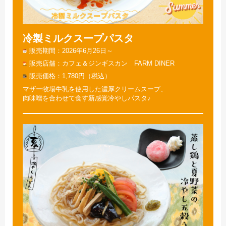
冷製ミルクスープパスタ
販売期間
2026年6月26日～
販売店舗
カフェ＆ジンギスカン FARM DINER
販売価格
1,780円（税込）
マザー牧場牛乳を使用した濃厚クリームスープ、
肉味噌を合わせて食す新感覚冷やしパスタ♪