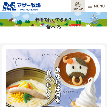
マザー牧場
営業時間
牧場で何ができる？
食べる
料金
交通アクセス
サービスガイド
牧場で何ができる？
場内マップ
おすすめコース
団体プラン