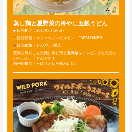
蒸し鶏と夏野菜の冷やし五穀うどん
販売期間
2026年6月26日～
販売店舗
カフェ＆ジンギスカン FARM DINER
販売価格
1,680円（税込）
五穀を練りこんだ麺に蒸し鶏と夏野菜をトッピングした冷た
いヘルシーうどんです！
柚子胡椒でさっぱりとした味わいに♪