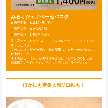
みるくジェノベーゼパスタ
販売期間
7/1(水)～9月下旬
販売店舗
まきばCAFE
販売価格
1,400円(税込)
香り高いバジルソースに、モッツァレラとフレッシュトマト
をトッピング。
ソースにはマザー牧場の牛乳を使用し、まろやかな味わいに
仕上げました。
暑さの残る日にも、秋の味覚をさっぱりと楽しめるひと皿
数量限定のため、ぜひお早めにお召し上がりください♪
ほかにも定番人気MENUも！