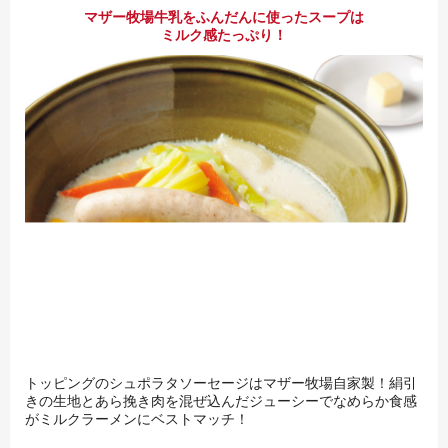
マザー牧場牛乳をふんだんに使ったスープは
ミルク感たっぷり！
トッピングのシュポラタソーセージはマザー牧場自家製！絹引
きの生地とあら挽き肉を混ぜ込んだジューシーでなめらか食感
がミルクラーメンにベストマッチ！