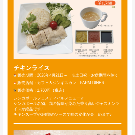
チキンライス
販売期間
2026年4月21日～ ※土日祝・お盆期間を除く
販売店舗
カフェ＆ジンギスカン FARM DINER
販売価格
1,780円（税込）
シンガポールフェスティバルメニュー☆
シンガポール名物。鶏の旨味が染みた香り高いジャスミンラ
イスが絶品です！
チキンスープや3種類のソースで味の変化が楽しめます♪