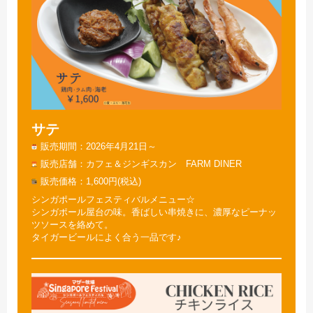
サテ
販売期間
2026年4月21日～
販売店舗
カフェ＆ジンギスカン FARM DINER
販売価格
1,600円(税込)
シンガポールフェスティバルメニュー☆
シンガポール屋台の味。香ばしい串焼きに、濃厚なピーナッ
ツソースを絡めて。
タイガービールによく合う一品です♪