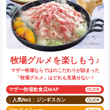
採用情報
閉じる
牧場グルメを楽しもう♪
マザー牧場ならではのこだわりが詰まった
「牧場グルメ」はどれも見逃せない！
マザー牧場飲食店MAP
人気No1
ジンギスカン