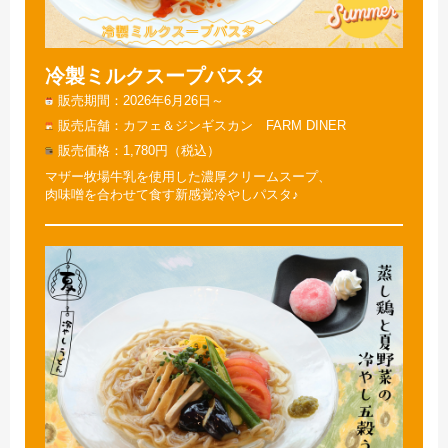
冷製ミルクスープパスタ
販売期間
2026年6月26日～
販売店舗
カフェ＆ジンギスカン FARM DINER
販売価格
1,780円（税込）
マザー牧場牛乳を使用した濃厚クリームスープ、
肉味噌を合わせて食す新感覚冷やしパスタ♪