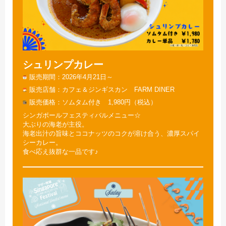
シュリンプカレー
販売期間
2026年4月21日～
販売店舗
カフェ＆ジンギスカン FARM DINER
販売価格
ソムタム付き 1,980円（税込）
シンガポールフェスティバルメニュー☆
大ぶりの海老が主役。
海老出汁の旨味とココナッツのコクが溶け合う、濃厚スパイ
シーカレー。
食べ応え抜群な一品です♪