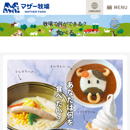
マザー牧場
営業時間
牧場で何ができる？
食べる
料金
交通アクセス
サービスガイド
牧場で何ができる？
場内マップ
おすすめコース
団体プラン