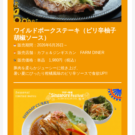
ワイルドポークステーキ（ピリ辛柚子
胡椒ソース）
販売期間
2026年6月26日～
販売店舗
カフェ＆ジンギスカン FARM DINER
販売価格
単品 1,980円（税込）
豚肉を柔らかジューシーに焼き上げ、
暑い夏にぴったり柑橘風味のピリ辛ソースで食欲UP!!