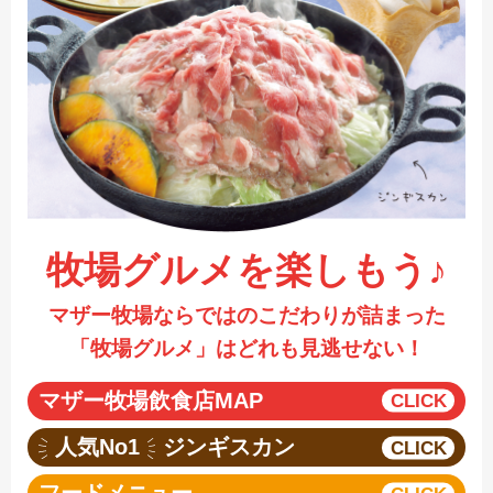
採用情報
閉じる
牧場グルメを楽しもう♪
マザー牧場ならではのこだわりが詰まった
「牧場グルメ」はどれも見逃せない！
マザー牧場飲食店MAP
人気No1
ジンギスカン