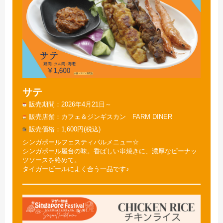
サテ
販売期間
2026年4月21日～
販売店舗
カフェ＆ジンギスカン FARM DINER
販売価格
1,600円(税込)
シンガポールフェスティバルメニュー☆
シンガポール屋台の味。香ばしい串焼きに、濃厚なピーナッ
ツソースを絡めて。
タイガービールによく合う一品です♪