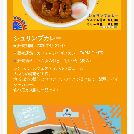
シュリンプカレー
販売期間
2026年4月21日～
販売店舗
カフェ＆ジンギスカン FARM DINER
販売価格
ソムタム付き 1,980円（税込）
シンガポールフェスティバルメニュー☆
大ぶりの海老が主役。
海老出汁の旨味とココナッツのコクが溶け合う、濃厚スパイ
シーカレー。
食べ応え抜群な一品です♪