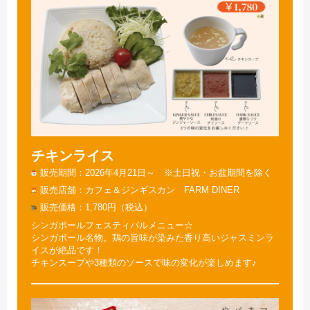
チキンライス
販売期間
2026年4月21日～ ※土日祝・お盆期間を除く
販売店舗
カフェ＆ジンギスカン FARM DINER
販売価格
1,780円（税込）
シンガポールフェスティバルメニュー☆
シンガポール名物。鶏の旨味が染みた香り高いジャスミンラ
イスが絶品です！
チキンスープや3種類のソースで味の変化が楽しめます♪