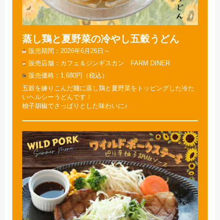
蒸し鶏と夏野菜の冷やし五穀うどん
販売期間
2026年6月26日～
販売店舗
カフェ＆ジンギスカン FARM DINER
販売価格
1,680円（税込）
五穀を練りこんだ麺に蒸し鶏と夏野菜をトッピングした冷た
いヘルシーうどんです！
柚子胡椒でさっぱりとした味わいに♪