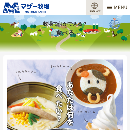
マザー牧場
営業時間
牧場で何ができる？
食べる
料金
交通アクセス
サービスガイド
牧場で何ができる？
場内マップ
おすすめコース
団体プラン