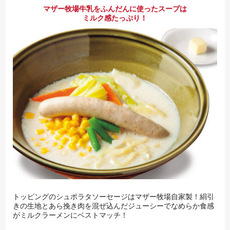
マザー牧場牛乳をふんだんに使ったスープは
ミルク感たっぷり！
トッピングのシュポラタソーセージはマザー牧場自家製！絹引
きの生地とあら挽き肉を混ぜ込んだジューシーでなめらか食感
がミルクラーメンにベストマッチ！