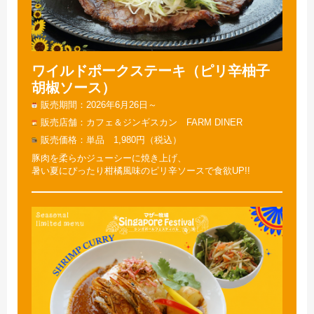
ワイルドポークステーキ（ピリ辛柚子
胡椒ソース）
販売期間
2026年6月26日～
販売店舗
カフェ＆ジンギスカン FARM DINER
販売価格
単品 1,980円（税込）
豚肉を柔らかジューシーに焼き上げ、
暑い夏にぴったり柑橘風味のピリ辛ソースで食欲UP!!