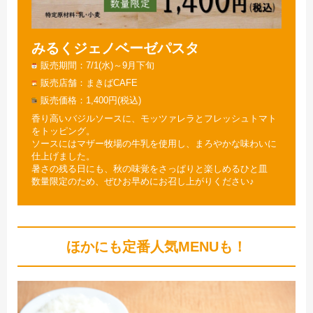
みるくジェノベーゼパスタ
販売期間
7/1(水)～9月下旬
販売店舗
まきばCAFE
販売価格
1,400円(税込)
香り高いバジルソースに、モッツァレラとフレッシュトマト
をトッピング。
ソースにはマザー牧場の牛乳を使用し、まろやかな味わいに
仕上げました。
暑さの残る日にも、秋の味覚をさっぱりと楽しめるひと皿
数量限定のため、ぜひお早めにお召し上がりください♪
ほかにも定番人気MENUも！