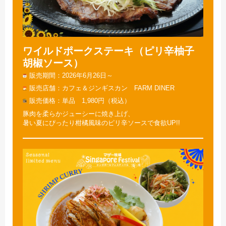
ワイルドポークステーキ（ピリ辛柚子
胡椒ソース）
販売期間
2026年6月26日～
販売店舗
カフェ＆ジンギスカン FARM DINER
販売価格
単品 1,980円（税込）
豚肉を柔らかジューシーに焼き上げ、
暑い夏にぴったり柑橘風味のピリ辛ソースで食欲UP!!