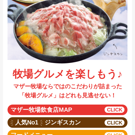
採用情報
閉じる
牧場グルメを楽しもう♪
マザー牧場ならではのこだわりが詰まった
「牧場グルメ」はどれも見逃せない！
マザー牧場飲食店MAP
人気No1
ジンギスカン