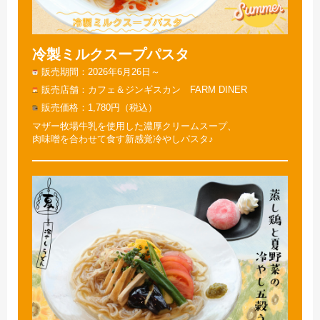
冷製ミルクスープパスタ
販売期間
2026年6月26日～
販売店舗
カフェ＆ジンギスカン FARM DINER
販売価格
1,780円（税込）
マザー牧場牛乳を使用した濃厚クリームスープ、
肉味噌を合わせて食す新感覚冷やしパスタ♪