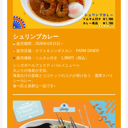
シュリンプカレー
販売期間
2026年4月21日～
販売店舗
カフェ＆ジンギスカン FARM DINER
販売価格
ソムタム付き 1,980円（税込）
シンガポールフェスティバルメニュー☆
大ぶりの海老が主役。
海老出汁の旨味とココナッツのコクが溶け合う、濃厚スパイ
シーカレー。
食べ応え抜群な一品です♪