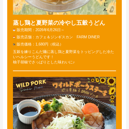
蒸し鶏と夏野菜の冷やし五穀うどん
販売期間
2026年6月26日～
販売店舗
カフェ＆ジンギスカン FARM DINER
販売価格
1,680円（税込）
五穀を練りこんだ麺に蒸し鶏と夏野菜をトッピングした冷た
いヘルシーうどんです！
柚子胡椒でさっぱりとした味わいに♪