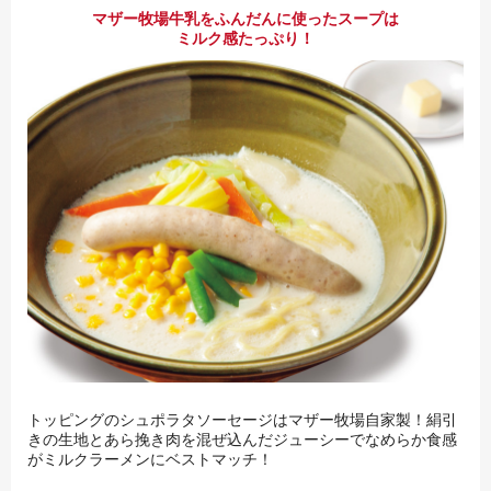
マザー牧場牛乳をふんだんに使ったスープは
ミルク感たっぷり！
トッピングのシュポラタソーセージはマザー牧場自家製！絹引
きの生地とあら挽き肉を混ぜ込んだジューシーでなめらか食感
がミルクラーメンにベストマッチ！