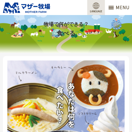
マザー牧場
営業時間
牧場で何ができる？
食べる
料金
交通アクセス
サービスガイド
牧場で何ができる？
場内マップ
おすすめコース
団体プラン