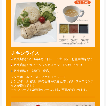
チキンライス
販売期間
2026年4月21日～ ※土日祝・お盆期間を除く
販売店舗
カフェ＆ジンギスカン FARM DINER
販売価格
1,780円（税込）
シンガポールフェスティバルメニュー☆
シンガポール名物。鶏の旨味が染みた香り高いジャスミンラ
イスが絶品です！
チキンスープや3種類のソースで味の変化が楽しめます♪