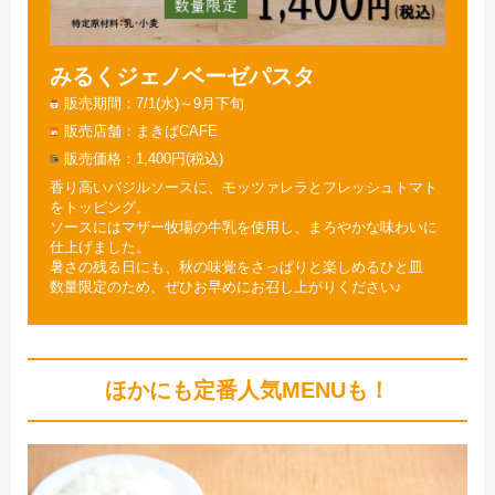
みるくジェノベーゼパスタ
販売期間
7/1(水)～9月下旬
販売店舗
まきばCAFE
販売価格
1,400円(税込)
香り高いバジルソースに、モッツァレラとフレッシュトマト
をトッピング。
ソースにはマザー牧場の牛乳を使用し、まろやかな味わいに
仕上げました。
暑さの残る日にも、秋の味覚をさっぱりと楽しめるひと皿
数量限定のため、ぜひお早めにお召し上がりください♪
ほかにも定番人気MENUも！