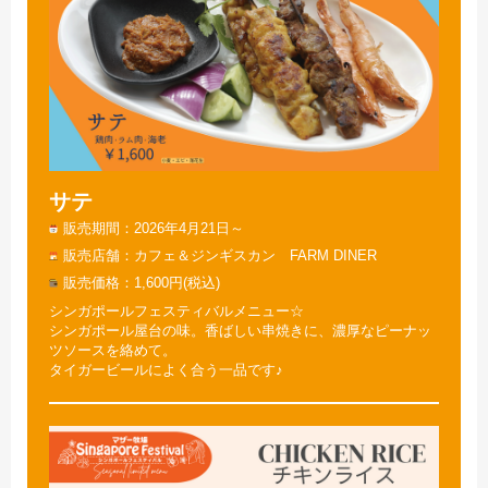
サテ
販売期間
2026年4月21日～
販売店舗
カフェ＆ジンギスカン FARM DINER
販売価格
1,600円(税込)
シンガポールフェスティバルメニュー☆
シンガポール屋台の味。香ばしい串焼きに、濃厚なピーナッ
ツソースを絡めて。
タイガービールによく合う一品です♪