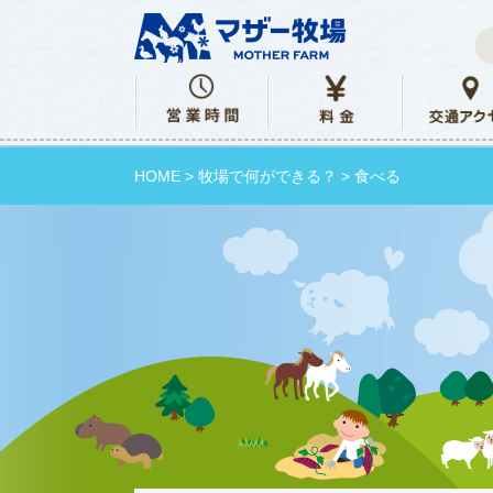
HOME
>
牧場で何ができる？
> 食べる