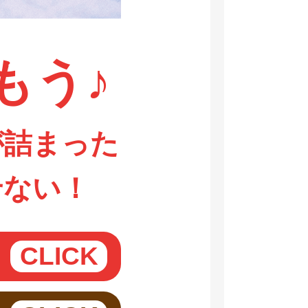
もう♪
が詰まった
せない！