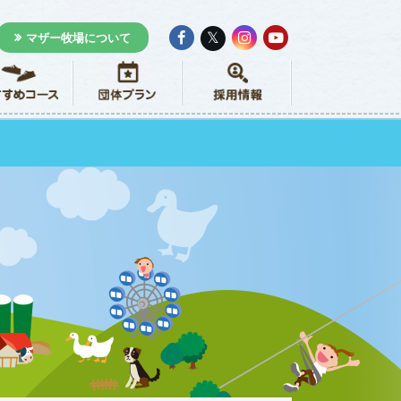
𝕏
マザー牧場について