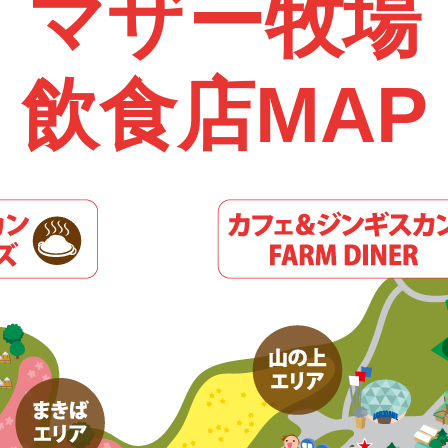
マザー牧場
飲食店MAP