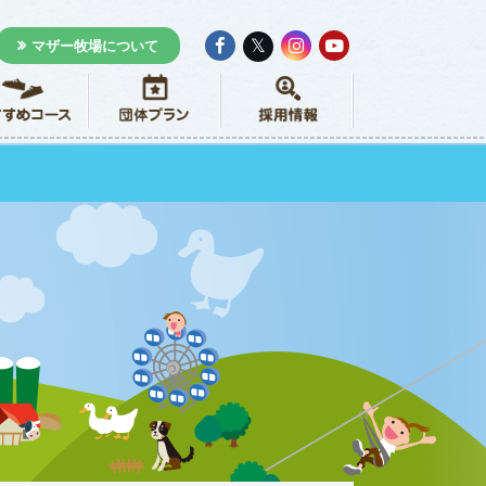
𝕏
マザー牧場について