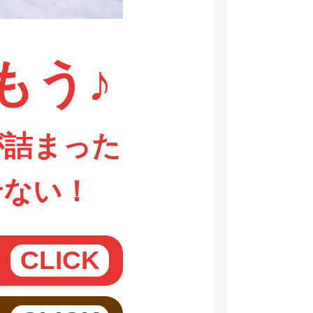
もう♪
が詰まった
せない！