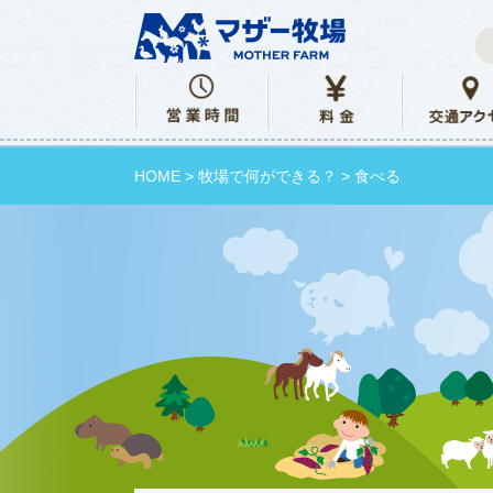
HOME
>
牧場で何ができる？
> 食べる