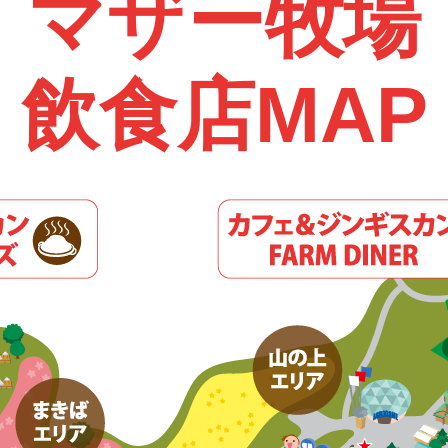
マザー牧場
飲食店MAP