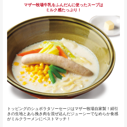
マザー牧場牛乳をふんだんに使ったスープは
ミルク感たっぷり！
トッピングのシュポラタソーセージはマザー牧場自家製！絹引
きの生地とあら挽き肉を混ぜ込んだジューシーでなめらか食感
がミルクラーメンにベストマッチ！