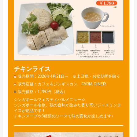
チキンライス
販売期間
2026年4月21日～ ※土日祝・お盆期間を除く
販売店舗
カフェ＆ジンギスカン FARM DINER
販売価格
1,780円（税込）
シンガポールフェスティバルメニュー☆
シンガポール名物。鶏の旨味が染みた香り高いジャスミンラ
イスが絶品です！
チキンスープや3種類のソースで味の変化が楽しめます♪