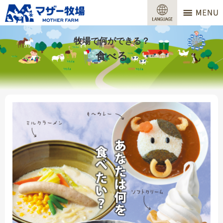
マザー牧場
営業時間
牧場で何ができる？
食べる
料金
交通アクセス
サービスガイド
牧場で何ができる？
場内マップ
おすすめコース
団体プラン