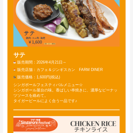
サテ
販売期間
2026年4月21日～
販売店舗
カフェ＆ジンギスカン FARM DINER
販売価格
1,600円(税込)
シンガポールフェスティバルメニュー☆
シンガポール屋台の味。香ばしい串焼きに、濃厚なピーナッ
ツソースを絡めて。
タイガービールによく合う一品です♪