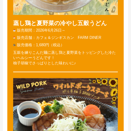
蒸し鶏と夏野菜の冷やし五穀うどん
販売期間
2026年6月26日～
販売店舗
カフェ＆ジンギスカン FARM DINER
販売価格
1,680円（税込）
五穀を練りこんだ麺に蒸し鶏と夏野菜をトッピングした冷た
いヘルシーうどんです！
柚子胡椒でさっぱりとした味わいに♪