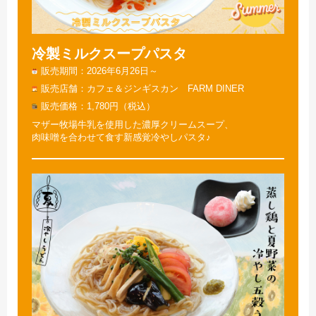
冷製ミルクスープパスタ
販売期間
2026年6月26日～
販売店舗
カフェ＆ジンギスカン FARM DINER
販売価格
1,780円（税込）
マザー牧場牛乳を使用した濃厚クリームスープ、
肉味噌を合わせて食す新感覚冷やしパスタ♪