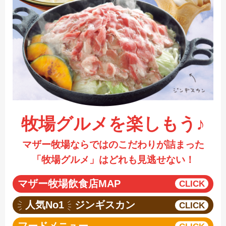
採用情報
閉じる
牧場グルメを楽しもう♪
マザー牧場ならではのこだわりが詰まった
「牧場グルメ」はどれも見逃せない！
マザー牧場飲食店MAP
人気No1
ジンギスカン