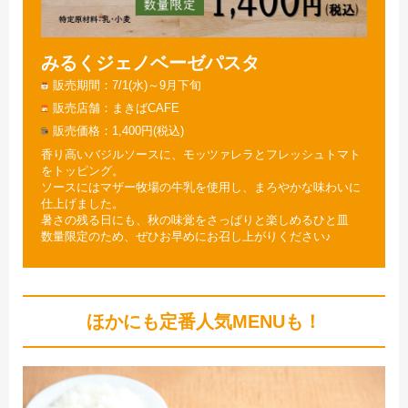
みるくジェノベーゼパスタ
販売期間
7/1(水)～9月下旬
販売店舗
まきばCAFE
販売価格
1,400円(税込)
香り高いバジルソースに、モッツァレラとフレッシュトマト
をトッピング。
ソースにはマザー牧場の牛乳を使用し、まろやかな味わいに
仕上げました。
暑さの残る日にも、秋の味覚をさっぱりと楽しめるひと皿
数量限定のため、ぜひお早めにお召し上がりください♪
ほかにも定番人気MENUも！