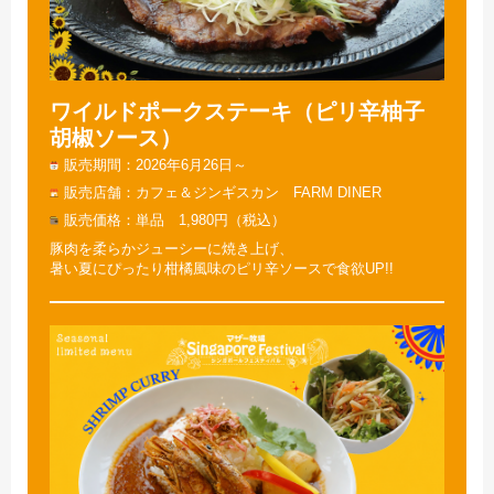
ワイルドポークステーキ（ピリ辛柚子
胡椒ソース）
販売期間
2026年6月26日～
販売店舗
カフェ＆ジンギスカン FARM DINER
販売価格
単品 1,980円（税込）
豚肉を柔らかジューシーに焼き上げ、
暑い夏にぴったり柑橘風味のピリ辛ソースで食欲UP!!