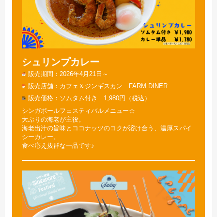
シュリンプカレー
販売期間
2026年4月21日～
販売店舗
カフェ＆ジンギスカン FARM DINER
販売価格
ソムタム付き 1,980円（税込）
シンガポールフェスティバルメニュー☆
大ぶりの海老が主役。
海老出汁の旨味とココナッツのコクが溶け合う、濃厚スパイ
シーカレー。
食べ応え抜群な一品です♪