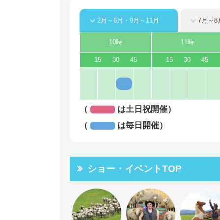
2月～6月・9月～11月
7月～8
10時
11時
15
30
45
15
30
45
（
は土日祝開催）
（
は毎日開催）
ショー・イベントTOP