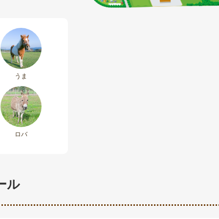
うま
ロバ
ール