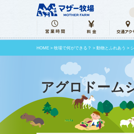
HOME
>
牧場で何ができる？
>
動物とふれあう
>
アグロドーム