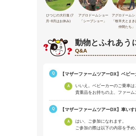
ひつじの大行進 (7
アグロドームショー
アグロドームシ
月･8月はお休み)
「シープショー」
「牧羊犬とまき
仲間たち」
動物とふれあう
Q&A
Ｑ
【マザーファームツアーDX】ベビ
いいえ。ベビーカーのご乗車は
Ａ
貴重品をお持ちの上、ファーム
Ｑ
【マザーファームツアーDX】車い
はい、ご参加になれます。
Ａ
ご参加の際は以下の内容を予め