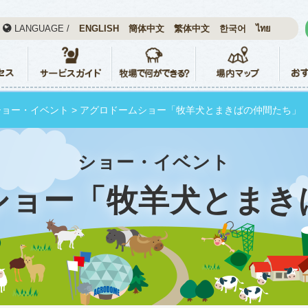
LANGUAGE /
ENGLISH
簡体中文
繁体中文
한국어
ไทย
ショー・イベント
> アグロドームショー「牧羊犬とまきばの仲間たち」
ショー・イベント
ショー「牧羊犬とまき