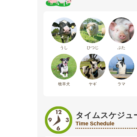
うし
ひつじ
ぶた
牧羊犬
ヤギ
ラマ
タイムスケジュ
Time Schedule