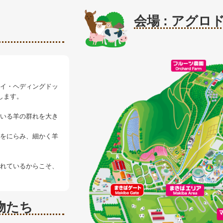
会場 : アグロ
イ・ヘディングドッ
します。
いる羊の群れを大き
をにらみ、細かく羊
れているからこそ、
物たち