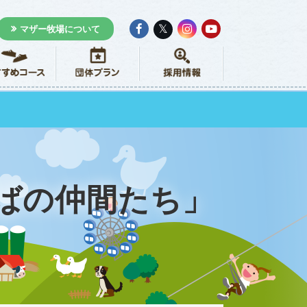
𝕏
マザー牧場について
ばの仲間たち」