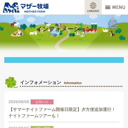
マザー牧場
営業時間
インフォメーション
料金
交通アクセス
サービスガイド
牧場で何ができる？
インフォメーション
Information
場内マップ
2026/08/08
お知らせ
おすすめコース
【サマーナイトファーム開催日限定】夕方便追加運行！
ナイトファームツアーも！
団体プラン