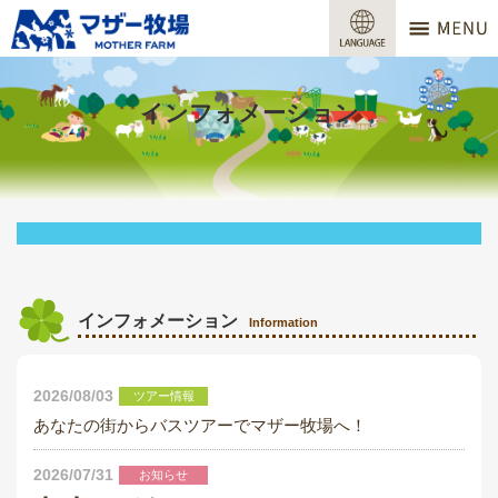
マザー牧場
営業時間
インフォメーション
料金
交通アクセス
サービスガイド
牧場で何ができる？
インフォメーション
Information
場内マップ
2026/08/03
ツアー情報
おすすめコース
あなたの街からバスツアーでマザー牧場へ！
団体プラン
2026/07/31
お知らせ