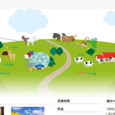
？
営業時間
場内
動物
料金
花の