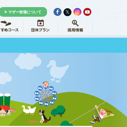
𝕏
マザー牧場について