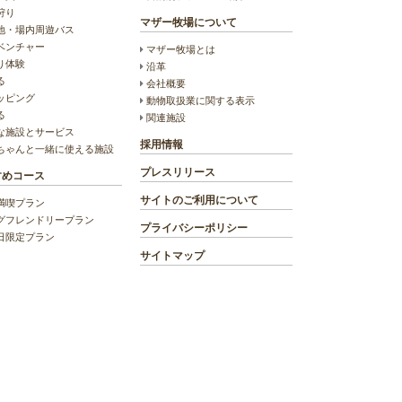
狩り
マザー牧場について
地・場内周遊バス
ベンチャー
マザー牧場とは
り体験
沿革
る
会社概要
ッピング
動物取扱業に関する表示
る
関連施設
な施設とサービス
採用情報
ちゃんと一緒に使える施設
プレスリリース
すめコース
サイトのご利用について
満喫プラン
グフレンドリープラン
プライバシーポリシー
日限定プラン
サイトマップ