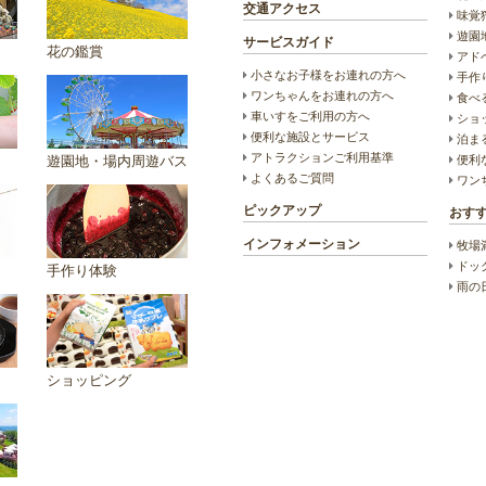
交通アクセス
味覚
遊園
サービスガイド
花の鑑賞
アド
小さなお子様をお連れの方へ
手作
ワンちゃんをお連れの方へ
食べ
車いすをご利用の方へ
ショ
便利な施設とサービス
泊ま
アトラクションご利用基準
便利
遊園地・場内周遊バス
よくあるご質問
ワン
ピックアップ
おす
インフォメーション
牧場
ドッ
手作り体験
雨の
ショッピング