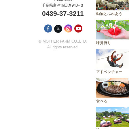
千葉県富津市田倉940−３
0439-37-3211
動物とふれあう
𝕏
© MOTHER FARM CO.,LTD.
味覚狩り
All rights reserved.
アドベンチャー
食べる