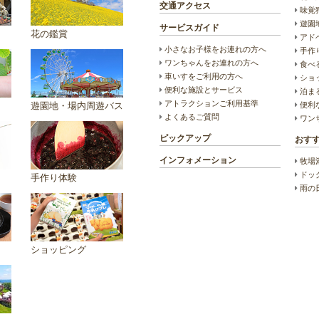
交通アクセス
味覚
遊園
サービスガイド
花の鑑賞
アド
小さなお子様をお連れの方へ
手作
ワンちゃんをお連れの方へ
食べ
車いすをご利用の方へ
ショ
便利な施設とサービス
泊ま
アトラクションご利用基準
便利
遊園地・場内周遊バス
よくあるご質問
ワン
ピックアップ
おす
インフォメーション
牧場
ドッ
手作り体験
雨の
ショッピング