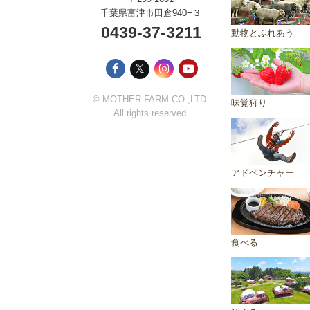
千葉県富津市田倉940−３
0439-37-3211
動物とふれあう
𝕏
© MOTHER FARM CO.,LTD.
味覚狩り
All rights reserved.
アドベンチャー
食べる