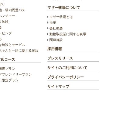
狩り
マザー牧場について
地・場内周遊バス
ベンチャー
マザー牧場とは
り体験
沿革
る
会社概要
ッピング
動物取扱業に関する表示
る
関連施設
な施設とサービス
採用情報
ちゃんと一緒に使える施設
プレスリリース
すめコース
サイトのご利用について
満喫プラン
グフレンドリープラン
プライバシーポリシー
日限定プラン
サイトマップ