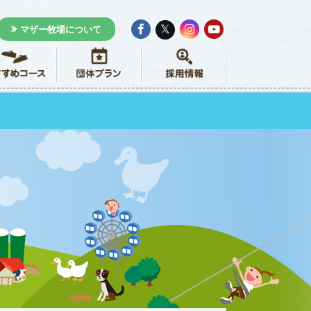
𝕏
マザー牧場について