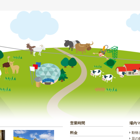
？
営業時間
場内
動物
料金
花の